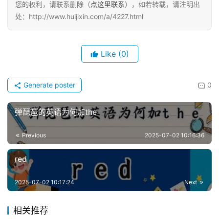
您的权利，请联系删除（
点这里联系
），如若转载，请注明出
处：http://www.huijixin.com/a/4227.html
Like
(0)
Generate poster
0
弹琵琶的英语为何加the
Previous
2025-07-02 10:16:36
red
2025-07-02 10:17:24
Next
相关推荐