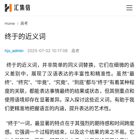
Home
高考
终于的近义词
hjx_admin
2025-07-02 10:17:08
高考
 终于的近义词，并非简单的同义词替换，它们在细微的语
义差别中，展现了汉语表达的丰富性和精准性。虽然“最
终”、“终究”、“毕竟”、“究竟”、“到底”都与“终于”有着某种程
度的关联，都能表达事情最终的结果或状态，但其侧重点和
使用语境却存在显著差异。深入探讨这些近义词，有助于我
们更精准地把握语言的内涵，提升表达的艺术性。
 “终于”一词，最显著的特点在于其强烈的期待感和时间跨度
感。它强调一个过程的结束，以及这个结果的来之不易。它