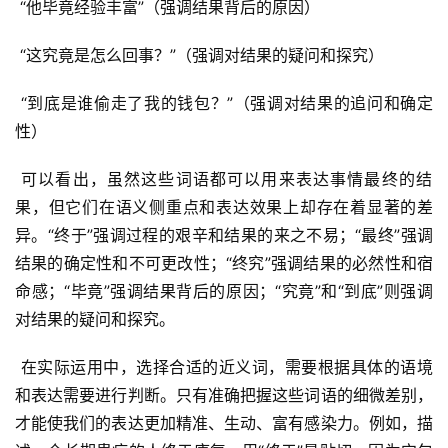
 “他毕竟经验丰富”（强调结果背后的原因）
 “这究竟是怎么回事？”（强调对结果的疑问和探究）
 “到底是谁偷走了我的钱包？”（强调对结果的追问和确定
性）
 可以看出，虽然这些词语都可以用来表达事情最终的结
果，但它们在语义侧重点和表达效果上却存在着显著的差
异。“终于”强调过程的艰辛和结果的来之不易；“最终”强调
结果的确定性和不可更改性；“终究”强调结果的必然性和宿
命感；“毕竟”强调结果背后的原因；“究竟”和“到底”则强调
对结果的疑问和探究。
 在实际运用中，选择合适的近义词，需要根据具体的语境
和表达需要进行判断。只有准确把握这些词语的细微差别，
才能使我们的表达更加精准、生动、富有感染力。例如，描