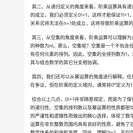
 其二，从递归定义的角度来看，阶乘运算具有递归性，即n!=n×(n-1)!。当n=1时，公式变为1!=1×0!。为了保持公式
的成立，我们必须定义0!=1，这样才能保证1!=
关系式将无法在n=1处成立，这将导致阶乘运算
 其三，从空集的角度来看，阶乘运算可以理解为对一个集合进行全排列的种数。一个集合的元素个数为n，其全排列
的种数为n!。那么，空集呢？空集是一个不包含
有任何元素的排列。因此，空集的全排列数为1，这
其与组合数学的其它分支相协调。
 其四，我们还可以从幂运算的角度进行解释。任何非零数的零次幂等于1，即a⁰=1(a≠0)。虽然0⁰的定义在数学上存
在争议，但在阶乘的定义域内，通常将0⁰定义为
 综合以上几点，0!=1并非随意规定，而是为了保证数学体系的完整性和一致性。它与组合数公式的成立、阶乘运算
的递归性、空集的排列数以及幂运算的性质都密
的严谨性和逻辑性而做出的精心选择，体现了数学
运算在非负整数范围内具有良好的性质，避免了
数学体系的和谐和发展。因此，理解0!=1，不