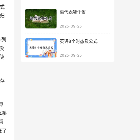
渝代表哪个省
递归
2025-09-25
英语8个时态及公式
没
2025-09-25
使
体系
乘
证了
。