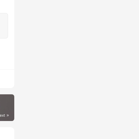
：
ext