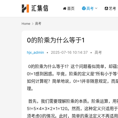
首页
高考
艺考
Home
高考
0的阶乘为什么等于1
hjx_admin
•
2025-07-16 10:14:37
•
高考
 0的阶乘为什么等于1？这个问题看似简单，却蕴含着数学的严谨性和逻辑的巧妙。很多人初次接触阶乘时，都会对
0!=1感到困惑。毕竟，阶乘的定义是“所有小于
如何计算呢？简单地说，0!=1并非随意规定，
理。
 首先，我们需要理解阶乘的本质。阶乘运算，用符号“!”表示，代表着从1到n所有正整数的乘积，例如
5!=5×4×3×2×1=120。然而，这种定义
须考虑0的情况。此时，简单的乘法定义不再适