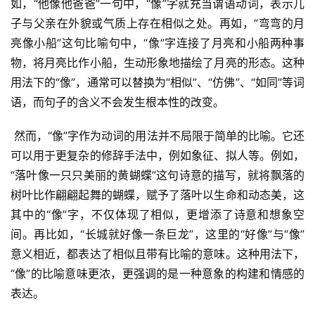
如，“他像他爸爸”一句中，“像”字就充当谓语动词，表示儿
子与父亲在外貌或气质上存在相似之处。再如，“弯弯的月
亮像小船”这句比喻句中，“像”字连接了月亮和小船两种事
物，将月亮比作小船，生动形象地描绘了月亮的形态。这种
用法下的“像”，通常可以替换为“相似”、“仿佛”、“如同”等词
语，而句子的含义不会发生根本性的改变。
 然而，“像”字作为动词的用法并不局限于简单的比喻。它还
可以用于更复杂的修辞手法中，例如象征、拟人等。例如，
“落叶像一只只美丽的黄蝴蝶”这句诗意的描写，就将飘落的
树叶比作翩翩起舞的蝴蝶，赋予了落叶以生命和动态美，这
其中的“像”字，不仅体现了相似，更增添了诗意和想象空
间。再比如，“长城就好像一条巨龙”，这里的“好像”与“像”
意义相近，都表达了相似且带有比喻的意味。这种用法下，
“像”的比喻意味更浓，更强调的是一种意象的构建和情感的
表达。