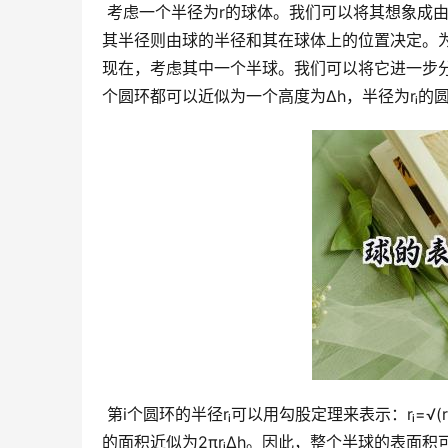
 考虑一个半径为r的球体。我们可以将其想象成由无数个薄薄的圆环堆叠而成。每个圆环的宽度可以视为无限小，而
其半径则由球的半径和其在球体上的位置决定。
现在，考虑其中一个半球。我们可以将它进一步
个圆环都可以近似为一个高度为Δh，半径为rᵢ的
 第i个圆环的半径rᵢ可以用勾股定理来表示：rᵢ=√(r²-(r-iΔh)²)，其中i是圆环的序号，从1到n，n为圆环的总数。该圆环
的面积近似为2πrᵢΔh。因此，整个半球的表面积