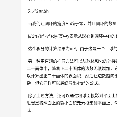
 ∑ᵢ₌₁ⁿ2πrᵢΔh
 当我们让圆环的宽度Δh趋于零，并且圆环的数
 ∫₀ʳ2π√(r²-y²)dy(其中y表示从球心到圆环中心的
 这个积分的计算结果为πr²。由于这是一个半球
 另一种更直观的推导方法可以从球体和它的外接正多面体之间的关系入手。我们可以想象一个球体被内接在一个正
二十面体中，随着正二十面体的边数无限增加，
以计算出正二十面体的表面积，然后让边数趋向
杂，但它同样可以最终导出4πr²的公式。
 除了上述方法，还可以通过将球面投影到平面上的方法来推导。这种方法需要用到球面坐标系和积分技术，其核心
思想是将球面上的微小面积元素投影到平面上，
式。