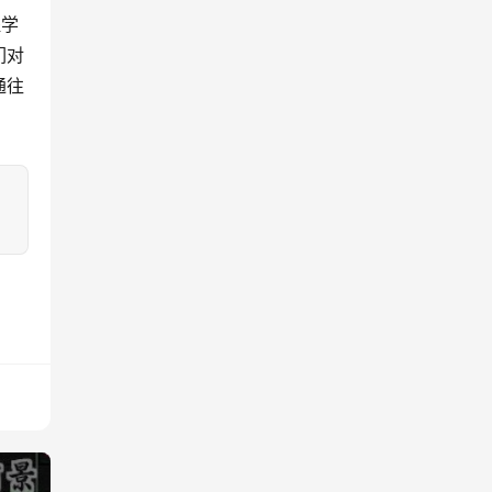
们对
通往
：