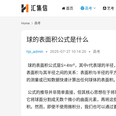
首页
高考
艺考
Home
高考
球的表面积公式是什么
hjx_admin
•
2025-07-27 10:14:20
•
高考
 球的表面积公式是S=4πr²，其中r代表球的半径，π代表圆周率（约等于3.14159）。这个公式简洁明了地表达了球的
表面积与其半径之间的关系：表面积与半径的平
的测量或已知数据快速计算出任何球体的表面积
 公式的推导并非简单直接，但其核心思想在于将球的曲面转化为可计算的平面图形。一种常用的方法是微积分法，
它将球面分割成无数个微小的曲面元素，再将这
积。然而，即使不使用微积分，我们也可以通过