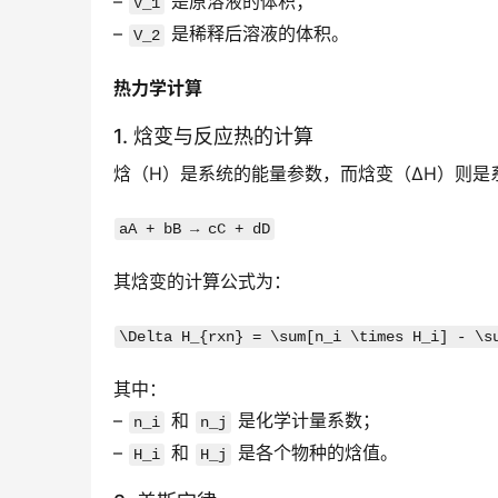
– 
 是原溶液的体积；
V_1
– 
 是稀释后溶液的体积。
V_2
热力学计算
1. 焓变与反应热的计算
焓（H）是系统的能量参数，而焓变（ΔH）则
aA + bB → cC + dD
其焓变的计算公式为：
\Delta H_{rxn} = \sum[n_i \times H_i] - \s
其中：
– 
 和 
 是化学计量系数；
n_i
n_j
– 
 和 
 是各个物种的焓值。
H_i
H_j