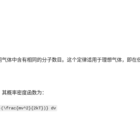
同气体中含有相同的分子数目。这个定律适用于理想气体，即在
，其概率密度函数为：
-(\frac{mv^2}{2kT})} dv