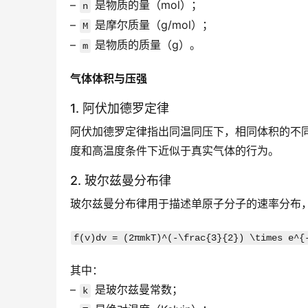
– 
 是物质的量（mol）；
n
– 
 是摩尔质量（g/mol）；
M
– 
 是物质的质量（g）。
m
气体体积与压强
1. 阿伏加德罗定律
阿伏加德罗定律指出同温同压下，相同体积的不
度和高温度条件下近似于真实气体的行为。
2. 玻尔兹曼分布律
玻尔兹曼分布律用于描述单原子分子的速率分布
f(v)dv = (2πmkT)^(-\frac{3}{2}) \times e^{
其中：
– 
 是玻尔兹曼常数；
k