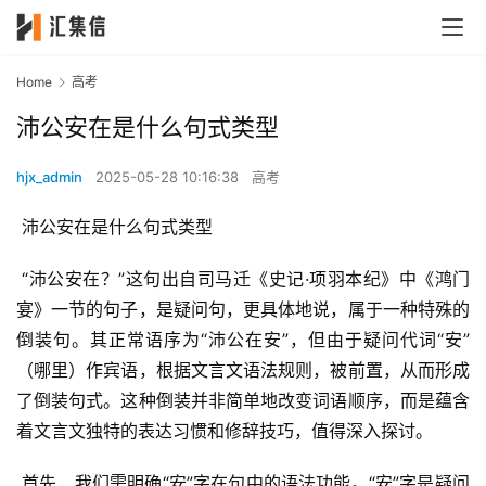
Home
高考
沛公安在是什么句式类型
hjx_admin
2025-05-28 10:16:38
高考
 沛公安在是什么句式类型
 “沛公安在？”这句出自司马迁《史记·项羽本纪》中《鸿门
宴》一节的句子，是疑问句，更具体地说，属于一种特殊的
倒装句。其正常语序为“沛公在安”，但由于疑问代词“安”
（哪里）作宾语，根据文言文语法规则，被前置，从而形成
了倒装句式。这种倒装并非简单地改变词语顺序，而是蕴含
着文言文独特的表达习惯和修辞技巧，值得深入探讨。
 首先，我们需明确“安”字在句中的语法功能。“安”字是疑问