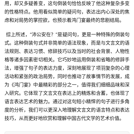
用，却又多疑善变，这句倒装句恰恰反映了他这种复杂多变
的性格特点。他用看似简单的疑问句，表达出内心深处的焦
虑和对局势的掌控欲，也预示着鸿门宴最终的悲剧结局。
 综上所述，“沛公安在？”是疑问句，更是一种特殊的倒装句
式。这种倒装句式并非简单的语法现象，而是与文言文的语
法规则、表达习惯、修辞技巧以及当时的社会背景、人物性
格等诸多因素密切相关。它巧妙地运用倒装和省略的修辞手
法，增强了句子的表达力度，深刻地展现了项羽复杂的心理
活动和紧张的政治局势，同时也推动了故事情节的发展，成
为《鸿门宴》中最精彩的部分之一，值得我们细细品味和深
入研究。它体现了文言文在表达上的精炼和含蓄，也体现了
语言表达艺术的魅力。通过对这句短小精悍的句子进行多角
度的分析，我们可以更深入地理解文言文的语言特点和表达
技巧，从而更好地欣赏和理解中国古代文学的艺术价值。