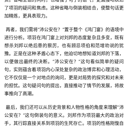
了项羽的疑问和焦虑。这种省略与倒装相结合，使整句话更
加精炼，更具表现力。
 再者，我们需将“沛公安在？”置于整个《鸿门宴》的语境中
进行分析。项羽在鸿门宴上对刘邦的态度复杂且多变，既有
想杀刘邦以绝后患的狠厉，也有顾忌项伯和范增劝说的犹
豫。正是在这种矛盾心态下，他迫切地想知道刘邦的下落，
以便做出最终的决断。“沛公安在？”这句看似简单的疑问
句，实则蕴含着项羽内心深处复杂的政治博弈和心理活动，
它不仅仅是一个对地点的询问，更是对局势的探究和对未来
的担忧。这句疑问句的提出，直接推动了情节的发展，将故
事推向了高潮。
 最后，我们还可以从历史背景和人物性格的角度来理解“沛
公安在？”这句倒装句的意义。刘邦作为项羽最大的政治对
手，其行踪直接关系到项羽的生死存亡。项羽的性格刚愎自