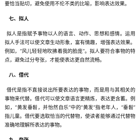
要恰当贴切，避免使用不伦不类的比喻，影响表达效果。
  七、拟人 
 拟人是指赋予事物以人的语言、动作、思想和感情。运用
拟人手法可以使文章生动形象，富有情趣，增强表达效果。
例如，“风儿轻轻地吹拂着我的脸庞”。拟人要符合事物的特
点，避免过分夸张，才能使表达更自然流畅。
  八、借代 
 借代是指不直接说出所要表达的事物，而是用与其相关的
事物来代替。借代可以使文章语言更精炼，表达更含蓄。例
如，“黄发垂髫，并怡然自乐”中的“黄发”指老年人，“垂髫”
指儿童。借代要选取恰当的代替物，使读者能够通过代替物
准确地理解所表达的事物。
  九、夸张 