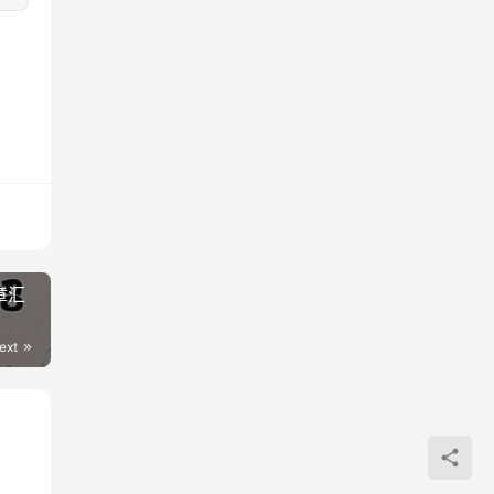
章汇
ext