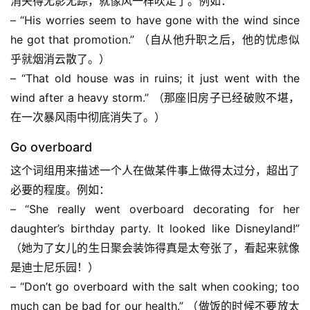
消失得无影无踪，就像风一样吹走了。例如：
– “His worries seem to have gone with the wind since 
he got that promotion.” （自从他升职之后，他的忧虑似
乎就烟消云散了。）
– “That old house was in ruins; it just went with the 
wind after a heavy storm.” （那座旧房子已经破败不堪，
在一次暴风雨中彻底消失了。）
Go overboard
这个词组用来描述一个人在做某件事上做得太过分，超出了
必要的程度。例如：
– “She really went overboard decorating for her 
daughter’s birthday party. It looked like Disneyland!” 
（她为了女儿的生日聚会装饰得真是太夸张了，看起来就像
是迪士尼乐园！）
– “Don’t go overboard with the salt when cooking; too 
much can be bad for our health.” （做饭的时候不要放太