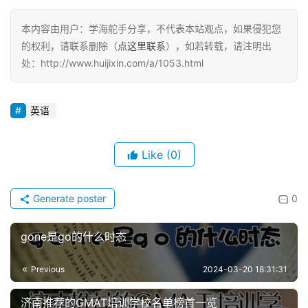
本内容由用户：学海舵手分享，不代表本站观点，如果侵犯您
的权利，请联系删除（
点这里联系
），如若转载，请注明出
处：http://www.huijixin.com/a/1053.html
英语
Like
(0)
Generate poster
0
gone是go的什么时态
Previous
2024-03-20 18:31:31
济南推荐的GMAT培训学校名单榜首一览