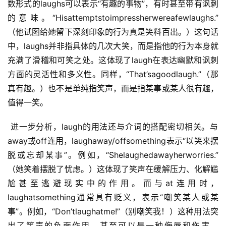
数形式的laughs可以表示“有趣的事物”，有时甚至带有讽刺
的意味。“Hisattemptstoimpressherwereafewlaughs.”
（他试图给她留下深刻印象的行为真是笑料百出。）这句话
中，laughs并非指具体的几次大笑，而是指他的行为本身就
充满了滑稽和可笑之处。这体现了laugh在表达幽默和讽刺
方面的灵活性和多义性。同样，“That’sagoodlaugh.”（那
真有趣。）也不是单纯指笑声，而是指某事或某人很有趣，
值得一笑。
 进一步分析，laugh的用法还与介词的搭配密切相关。与
away或off连用，laughaway/offsomething表示“以笑来摆
脱或忘却某事”。例如，“Shelaughedawayherworries.”
（她笑着摆脱了忧虑。）这体现了笑声在缓解压力、化解尴
尬甚至逃避现实中的作用。而与at连用时，
laughatsomething通常具有贬义，表示“嘲笑某人或某
事”。例如，“Don’tlaughatme!”（别嘲笑我！）这种用法突
出了笑声的负面作用，甚至可以是一种侮辱和伤害。