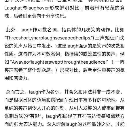
Laughat与laughover形成鲜明对比，前者带有轻蔑的意
味，后者则更偏向于分享快乐。
 此外，laugh作可数名词，指具体的几次笑的动作，比如
“Threeshort,sharplaughsescapedherlips.”(三声短促而尖
锐的笑声从她口中发出。)这里laugh强调的是笑声的次数和
性质。这与作为不可数名词，指持续的或笼罩性的笑声，例
如“Awaveoflaughtersweptthroughtheaudience.”（一阵
笑声席卷了整个观众席。）形成对比，后者更注重笑声的氛
围和感染力。
 总而言之，laugh作为名词，其含义和用法并非一成不变，
而是根据具体的语境和搭配而呈现出丰富多样的可能性。从
单纯的笑声到令人开心的时刻，从引人发笑的人或事到带有
讽刺意味的“有趣”，laugh都展现了其在表达情感和幽默方
面的强大表达能力。深入理解laugh的这些微妙之处，才能