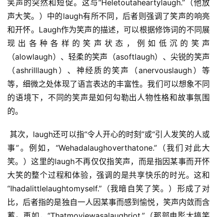
笑声的突然和短促。这与“Heletoutaheartylaugh.”（他放
声大笑。）中的laugh有所不同，后者则强调了笑声的响亮
和开怀。Laugh作为笑声的描述，可以根据修饰词的不同展
现出各种各样的笑声状态，例如低沉的笑声
（alowlaugh）、轻柔的笑声（asoftlaugh）、尖锐的笑声
（ashrilllaugh）、神经质的笑声（anervouslaugh）等
等，细微之处体现了语言表达的丰富性。我们可以想象不同
的语境下，不同的笑声是如何勾勒出人物性格和故事氛围
的。
 其次，laugh还可以指“令人开心的时刻”或“引人发笑的人或
事”。例如，“Wehadalaughoverthatone.”（我们对此大
笑。）这里的laugh不再仅仅指笑声，而是指因某事而开怀
大笑的整个过程和体验，强调的是共享快乐的时光。这和
“Ihadalittlelaughtomyself.”（我暗自笑了笑。）形成了对
比，后者指的是独自一人因某事而感到愉悦，笑声内敛而含
蓄。再如，“Thatmoviewasalaughriot.”（那部电影太搞笑