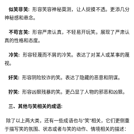
  似笑非笑: 
 形容笑容神秘莫测，让人捉摸不透。更添几分
神秘感和悬念。
  不苟言笑: 
 形容严肃认真，不轻易开玩笑。展现了严肃认
真的性格和态度。
  冷笑: 
 形容轻蔑而不屑的冷笑。表达了对某人或某事的蔑
视。
  奸笑: 
 形容阴险狡诈的笑。表达了隐藏的恶意和阴谋。
  狞笑: 
 形容凶狠残暴的笑。更凸显了人物的邪恶和凶狠。
  三、其他与笑相关的成语: 
 除了以上两大类，还有一些成语也与“笑”相关，它们更侧重
于描写笑的氛围、状态或者与笑的动作、情境相关的描述：