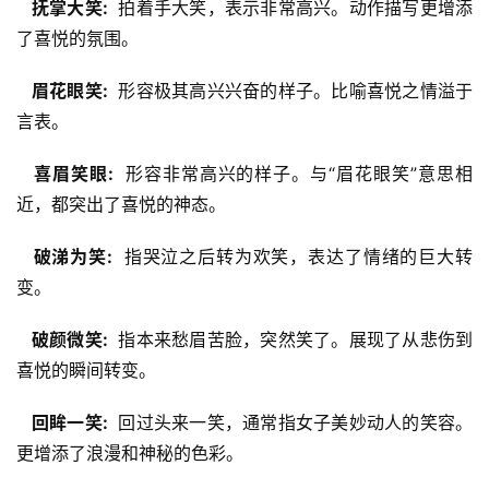
  抚掌大笑: 
 拍着手大笑，表示非常高兴。动作描写更增添
了喜悦的氛围。
  眉花眼笑: 
 形容极其高兴兴奋的样子。比喻喜悦之情溢于
言表。
  喜眉笑眼: 
 形容非常高兴的样子。与“眉花眼笑”意思相
近，都突出了喜悦的神态。
  破涕为笑: 
 指哭泣之后转为欢笑，表达了情绪的巨大转
变。
  破颜微笑: 
 指本来愁眉苦脸，突然笑了。展现了从悲伤到
喜悦的瞬间转变。
  回眸一笑: 
 回过头来一笑，通常指女子美妙动人的笑容。
更增添了浪漫和神秘的色彩。