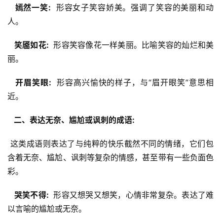
  嫣然一笑: 
 形容女子笑容娇美。强调了笑容的美丽和动
人。
  笑靥如花: 
 形容笑容像花一样美丽。比喻笑容的灿烂和美
丽。
  开眉笑眼: 
 形容高兴愉快的样子，与“眉开眼笑”意思相
近。
  二、表达无奈、尴尬或讽刺的成语: 
 这类成语则表达了与纯粹的快乐截然不同的情绪，它们包
含着无奈、尴尬、讽刺等复杂的情感，甚至带有一些负面色
彩。
  哭笑不得: 
 形容又想哭又想笑，心情非常复杂。表达了难
以言喻的尴尬或无奈。