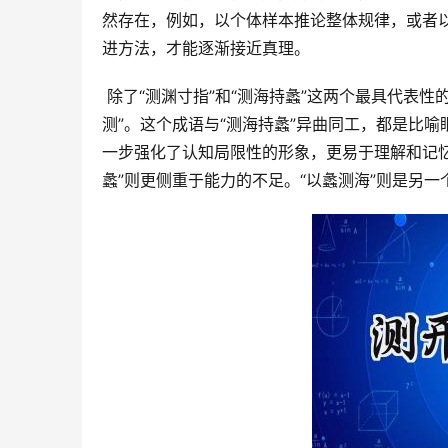
然存在，例如，以个体样本推论整体规律，或者
进方法，才能逐渐接近真理。
 除了“测渊寸指”和“测海持蠡”这两个最具代表性的成语之外，还有许多其他成语也蕴含着“测”字的深意，例如“管窥蠡
测”。这个成语与“测海持蠡”异曲同工，都是比
一步强化了认知局限性的形象，更易于理解和记忆
蠡”则更侧重于能力的不足。“以蠡测海”则是另一