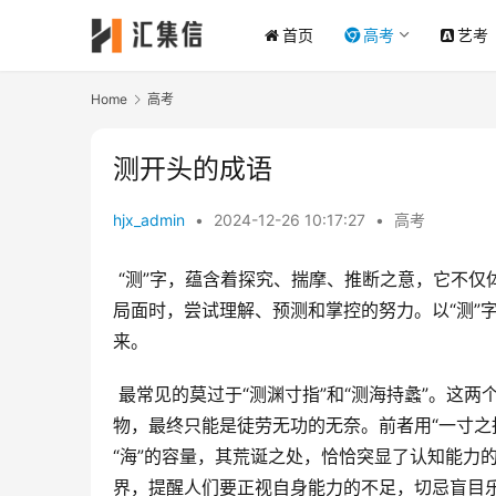
首页
高考
艺考
Home
高考
测开头的成语
hjx_admin
•
2024-12-26 10:17:27
•
高考
 “测”字，蕴含着探究、揣摩、推断之意，它不仅体现了人们对未知事物的好奇心和求知欲，也折射出人们在面对复杂
局面时，尝试理解、预测和掌控的努力。以“测”
来。
 最常见的莫过于“测渊寸指”和“测海持蠡”。这两个成语都以比喻的形式，揭示了以有限的能力去探究无限的深奥事
物，最终只能是徒劳无功的无奈。前者用“一寸之指
“海”的容量，其荒诞之处，恰恰突显了认知能力
界，提醒人们要正视自身能力的不足，切忌盲目