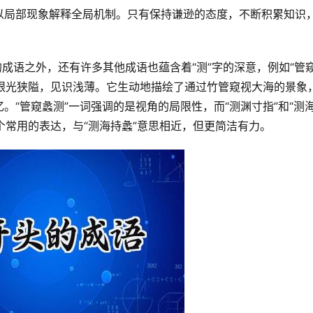
以局部现象解释全局机制。只有保持谦逊的态度，不断积累知识
喻眼光狭隘，见识浅薄。它生动地描绘了通过竹管窥视大海的景象
。“管窥蠡测”一词强调的是视角的局限性，而“测渊寸指”和“测
个常用的表达，与“测海持蠡”意思相近，但更简洁有力。