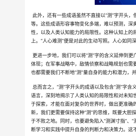
 此外，还有一些成语虽然不直接以“测”字开头，但却包含了“测”的含义，例如“变幻莫测”、“深不可测”、“莫测高深”
等。这些成语形容事物变化多端，难以预测，深
性，以及人类认知能力的局限性。这种认知上的
上。“人心难测”便是对此的生动写照。人心如同
 更进一步地，我们可以将“测”字的含义延伸到更广泛的领域。在商业决策中，市场预测和风险评估都是“测”字含义的
体现；在军事战略中，敌情侦察和战略规划也需要
也都需要我们不断地“测”量自身的能力和潜力，
 总而言之，“测”字开头的成语以及包含“测”字含义的成语，不仅丰富了我们的语言表达，更重要的是，它们以简洁的
语言，深刻地揭示了人类认知的局限性和对未知
于探索，才能在面对复杂的世界时，做出更准确
新，我们更需要保持这种“测”的思维，既要大胆
于不败之地。同时，也要避免陷入“测渊寸指”、
断学习和实践中提升自身的判断力和决策力。这