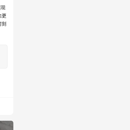
也更
时刻
：