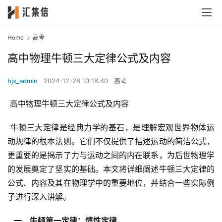
Home
高考
高中物理牛顿三大定律公式及内容
hjx_admin
2024-12-28 10:18:40
高考
 高中物理牛顿三大定律公式及内容
 牛顿三大定律是经典力学的基石，是理解宏观世界物体运
动规律的根本法则。它们不仅提供了描述运动的简洁公式，
更重要的是揭示了力与运动之间的内在联系，为后世物理学
的发展奠定了坚实的基础。本文将详细阐述牛顿三大定律的
公式、内容及其在物理学中的重要地位，并结合一些实际例
子进行深入讲解。
  一、牛顿第一定律：惯性定律 