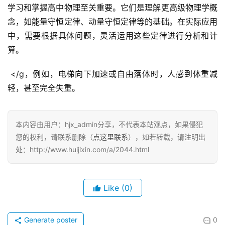
学习和掌握高中物理至关重要。它们是理解更高级物理学概
念，如能量守恒定律、动量守恒定律等的基础。在实际应用
中，需要根据具体问题，灵活运用这些定律进行分析和计
算。  
 </g，例如，电梯向下加速或自由落体时，人感到体重减
轻，甚至完全失重。
本内容由用户：hjx_admin分享，不代表本站观点，如果侵犯
您的权利，请联系删除（
点这里联系
），如若转载，请注明出
处：http://www.huijixin.com/a/2044.html
Like
(0)
Generate poster
0