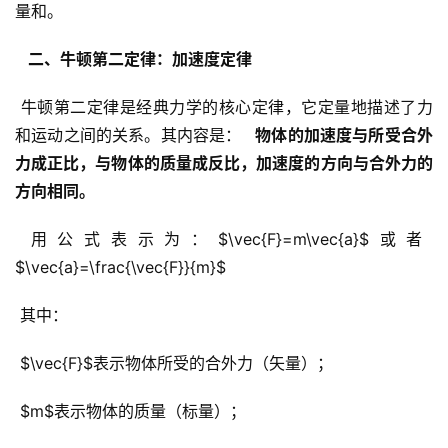
量和。
  二、牛顿第二定律：加速度定律 
 牛顿第二定律是经典力学的核心定律，它定量地描述了力
和运动之间的关系。其内容是： 
  物体的加速度与所受合外
力成正比，与物体的质量成反比，加速度的方向与合外力的
方向相同。 
 用公式表示为：$\vec{F}=m\vec{a}$或者
$\vec{a}=\frac{\vec{F}}{m}$
 其中：
 $\vec{F}$表示物体所受的合外力（矢量）；
 $m$表示物体的质量（标量）；