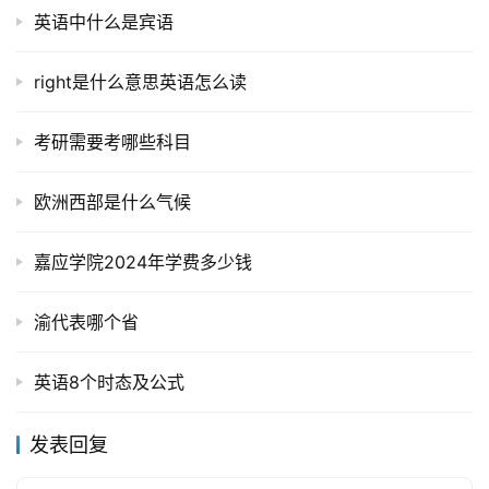
英语中什么是宾语
right是什么意思英语怎么读
考研需要考哪些科目
欧洲西部是什么气候
嘉应学院2024年学费多少钱
渝代表哪个省
英语8个时态及公式
发表回复