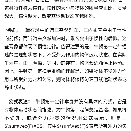
这种特性称为惯性。惯性的大小与物体的质量成正比，质量
越大，惯性越大，改变其运动状态就越困难。
 例如，一辆行驶中的汽车突然刹车，车内乘客会由于惯性
向前倾；而当汽车突然加速时，乘客会由于惯性向后仰。这
些现象都体现了惯性定律。值得注意的是，牛顿第一定律描
述的是理想状态下，不受外力作用的物体运动状态。在实际
生活中，由于摩擦力等阻力的存在，物体会逐渐停止运动。
因此，牛顿第一定律更准确的理解是：如果物体不受外力作
用或所受外力之和为零，则物体将保持匀速直线运动状态或
静止状态。
  公式表达： 
 牛顿第一定律本身并没有具体的公式，它是
对物体运动状态的描述，为牛顿第二定律奠定基础。如果将
不受外力或合外力为零的情况用公式表示，则是：
$\sum\vec{F}=0$，其中$\sum\vec{F}$表示所有外力的矢