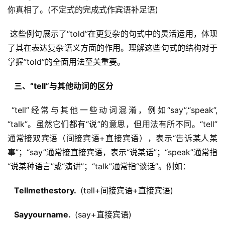
你真相了。(不定式的完成式作宾语补足语)
 这些例句展示了“told”在更复杂的句式中的灵活运用，体现
了其在表达复杂语义方面的作用。理解这些句式的结构对于
掌握”told”的全面用法至关重要。
  三、“tell”与其他动词的区分 
 “tell”经常与其他一些动词混淆，例如“say”,“speak”,
“talk”。虽然它们都有“说”的意思，但用法有所不同。“tell”
通常接双宾语（间接宾语+直接宾语），表示“告诉某人某
事”；“say”通常接直接宾语，表示“说某话”；“speak”通常指
“说某种语言”或“演讲”；“talk”通常指“谈话”。例如：
  Tellmethestory. 
 (tell+间接宾语+直接宾语)
  Sayyourname. 
 (say+直接宾语)