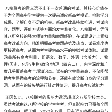
 八校联考的意义远不止于一次普通的考试。其核心价值在
于为全国高中学生提供一次提前适应新高考模式、检验学习
成果、了解自身不足的机会。新高考改革持续推进，考试内
容、题型、评价方式等方面均发生着变化。八校联考，凭借
其八所名校的强大师资力量和命题经验，在试题设计上紧扣
高考改革方向，精准把握高考命题趋势及热点，试卷难度也
更接近高考，从而为考生提供高水平的模拟考试体验。试题
涵盖所有高考科目，即语文、数学、外语（含听力）、物
理/历史、化学/生物/政治/地理（四选二），内容深度和广
度几乎覆盖高考全部知识点。试卷的含金量较高，不仅能帮
助考生熟悉高考的流程和节奏，还能有效诊断自身的学习漏
洞，从而有的放矢地进行针对性复习，提升高考应试能力。
 正因如此，八校联考的影响力远远超出这八所学校本身。
虽然考试由这八所学校的学生主考，但其影响力已覆盖全国
众多高中。据了解，2022年12月，已有近70多所高中参与