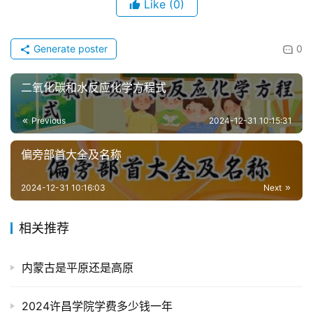
Like
(0)
Generate poster
0
二氧化碳和水反应化学方程式
Previous
2024-12-31 10:15:31
偏旁部首大全及名称
2024-12-31 10:16:03
Next
相关推荐
内蒙古是平原还是高原
2024许昌学院学费多少钱一年