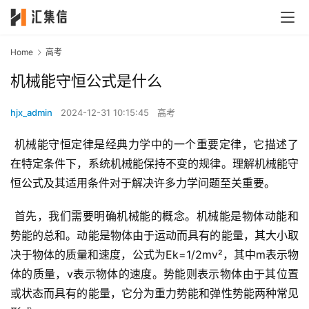
Home
高考
机械能守恒公式是什么
hjx_admin
2024-12-31 10:15:45
高考
 机械能守恒定律是经典力学中的一个重要定律，它描述了
在特定条件下，系统机械能保持不变的规律。理解机械能守
恒公式及其适用条件对于解决许多力学问题至关重要。
 首先，我们需要明确机械能的概念。机械能是物体动能和
势能的总和。动能是物体由于运动而具有的能量，其大小取
决于物体的质量和速度，公式为Ek=1/2mv²，其中m表示物
体的质量，v表示物体的速度。势能则表示物体由于其位置
或状态而具有的能量，它分为重力势能和弹性势能两种常见