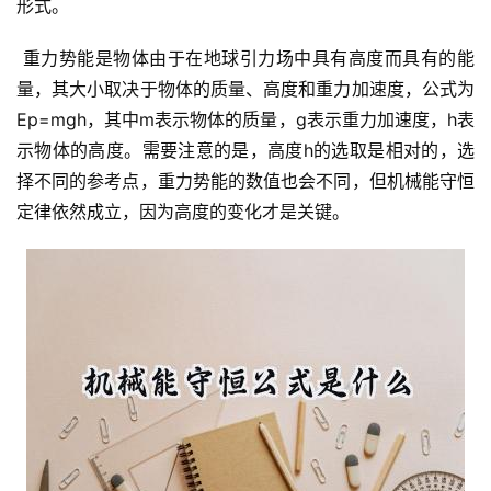
形式。
 重力势能是物体由于在地球引力场中具有高度而具有的能
量，其大小取决于物体的质量、高度和重力加速度，公式为
Ep=mgh，其中m表示物体的质量，g表示重力加速度，h表
示物体的高度。需要注意的是，高度h的选取是相对的，选
择不同的参考点，重力势能的数值也会不同，但机械能守恒
定律依然成立，因为高度的变化才是关键。