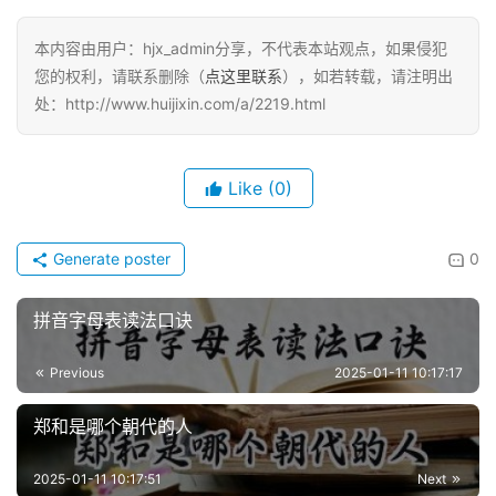
本内容由用户：hjx_admin分享，不代表本站观点，如果侵犯
您的权利，请联系删除（
点这里联系
），如若转载，请注明出
处：http://www.huijixin.com/a/2219.html
Like
(0)
Generate poster
0
拼音字母表读法口诀
Previous
2025-01-11 10:17:17
郑和是哪个朝代的人
2025-01-11 10:17:51
Next