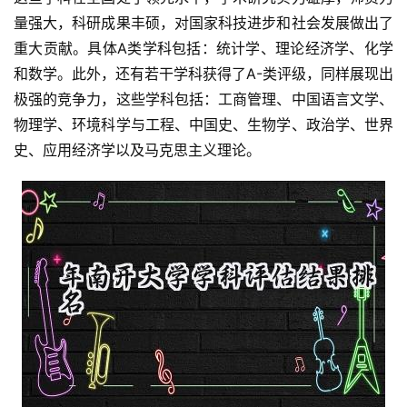
量强大，科研成果丰硕，对国家科技进步和社会发展做出了
重大贡献。具体A类学科包括：统计学、理论经济学、化学
和数学。此外，还有若干学科获得了A-类评级，同样展现出
极强的竞争力，这些学科包括：工商管理、中国语言文学、
物理学、环境科学与工程、中国史、生物学、政治学、世界
史、应用经济学以及马克思主义理论。