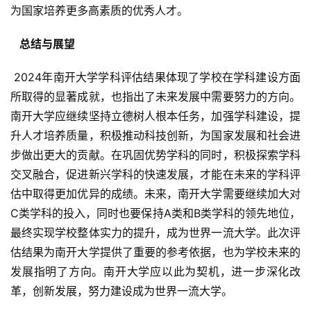
为国家培养更多高素质的优秀人才。
  总结与展望 
 2024年南开大学学科评估结果体现了学校在学科建设方面
所取得的显著成就，也指出了未来发展中需要努力的方向。
南开大学应继续坚持立德树人根本任务，加强学科建设，提
升人才培养质量，积极推动科技创新，为国家发展和社会进
步做出更大的贡献。在巩固优势学科的同时，积极探索学科
交叉融合，促进新兴学科的快速发展，才能在未来的学科评
估中取得更加优异的成绩。未来，南开大学需要继续加大对
C类学科的投入，同时也要保持A类和B类学科的领先地位，
最终实现学校整体实力的提升，成为世界一流大学。此次评
估结果为南开大学提供了重要的参考依据，也为学校未来的
发展指明了方向。南开大学应以此为契机，进一步深化改
革，创新发展，努力建设成为世界一流大学。