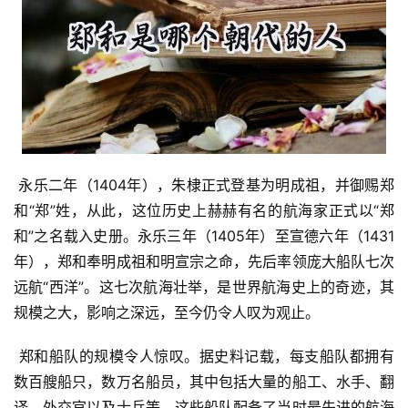
 永乐二年（1404年），朱棣正式登基为明成祖，并御赐郑
和“郑”姓，从此，这位历史上赫赫有名的航海家正式以“郑
和”之名载入史册。永乐三年（1405年）至宣德六年（1431
年），郑和奉明成祖和明宣宗之命，先后率领庞大船队七次
远航“西洋”。这七次航海壮举，是世界航海史上的奇迹，其
规模之大，影响之深远，至今仍令人叹为观止。
 郑和船队的规模令人惊叹。据史料记载，每支船队都拥有
数百艘船只，数万名船员，其中包括大量的船工、水手、翻
译、外交官以及士兵等。这些船队配备了当时最先进的航海