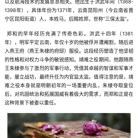
以及航海技术的发展息息相关。他出生于洪武年间（1368-
1398年），具体年份为1371年，云南昆阳州（今云南省晋
宁区昆阳街道）人，本姓马，后赐姓郑，世称“三保太监”。
 郑和的早年经历充满了传奇色彩。洪武十四年（1381
年），明军平定云南，年仅十岁的他被俘并遭阉割，随后进
入燕王府（燕王朱棣的府邸）服役。这段经历塑造了他坚韧
的性格和对权力斗争的敏锐感知。靖难之役期间，他跟随燕
王朱棣参与了激烈的军事行动，凭借其卓越的智谋和军事才
能，屡立战功，最终升任为内官监太监。值得注意的是，靖
难之役本身就是明朝初年的一场重要内乱，朱棣夺取皇位
后，对巩固统治和拓展国威有着极大的需求，而郑和正是在
这种背景下被委以重任。