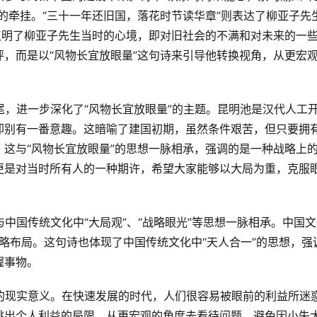
的牵挂。“三十一年还旧国，落花时节读华章”则表达了柳亚子先
点明了柳亚子先生当时的心境，即对旧社会的不满和对未来的一
，而是以“风物长宜放眼量”这句诗来引导他转换视角，从更宏
却别有一番意趣。这暗喻了建国初期，虽然条件艰苦，但只要拥
这与“风物长宜放眼量”的思想一脉相承，强调的是一种战略上
更是对当时所有人的一种期许，希望大家能够以大局为重，克服
战略布局。这句诗也体现了中国传统文化中“天人合一”的思想，强
握事物。
跳出个人利益的局限，从更宏观的角度去看待问题，避免因小失