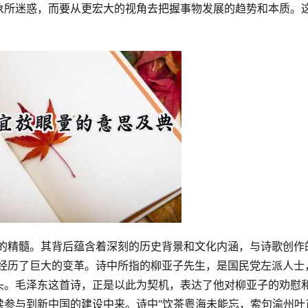
象所迷惑，而要从更宏大的视角去把握事物发展的趋势和本质。
会经历了巨大的变革。诗中所指的柳亚子先生，是国民党左派人士
头。毛泽东这首诗，正是以此为契机，表达了他对柳亚子的劝慰
续参与到新中国的建设中来。诗中“饮茶粤海未能忘，索句渝州叶