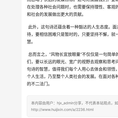
在处理各种社会问题时，也需要保持理性、客观
和社会的发展做出更大的贡献。
 此外，这句诗还蕴含着一种豁达的人生态度。面对生活中的不如意，不要总是斤斤计较，而要以更宽广的胸襟去看
待，要相信困难只是暂时的，只要坚持不懈，就
慧。
 总而言之，“风物长宜放眼量”不仅仅是一句简单的诗句，它更是蕴含着深刻的人生哲理和历史背景的警句。它告诫我
们，要以长远的眼光、宽广的视野去观察和思考
句诗的智慧，值得我们每个人用心去体会和领悟
个人生活，乃至整个人类社会的发展。在面对各
的不二法门。
本内容由用户：hjx_admin分享，不代表本站观点
http://www.huijixin.com/a/2236.html