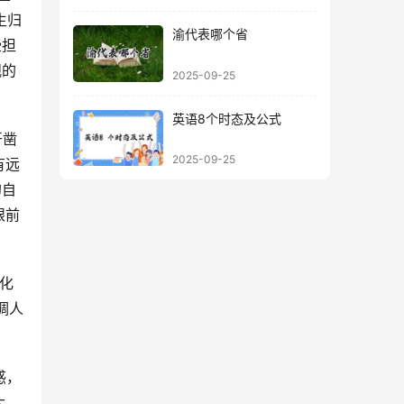
生归
渝代表哪个省
些担
观的
2025-09-25
英语8个时态及公式
2025-09-25
有远
的自
眼前
调人
大。