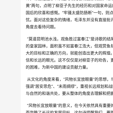
黄”两句，点明了柳亚子先生的经历和对国家命运
国后的欣喜和感慨。“牢骚太盛防肠断”一句，则
忧。面对这些复杂的情绪，毛泽东并没有直接批评
角度去看待问题。
 “莫道昆明池水浅，观鱼胜过富春江”是诗歌的结尾，进一步深化了“风物长宜放眼量”的主题。昆明池是汉代人工开凿
的皇家园林，面积虽不如富春江浩大，但观赏鱼
大的目标和正确的方向，就能创造出更大的辉煌。
信和长远的眼光。这不仅仅是对柳亚子的劝告，
的困难，为新中国的建设贡献力量。
 从文化的角度来看，“风物长宜放眼量”的思想，与中国传统文化中“大局观”、“战略眼光”等思想一脉相承。中国文化
强调“居安思危”、“未雨绸缪”，重视长远规划和
与自然的和谐共处，要从整体的角度去理解和把
 “风物长宜放眼量”的意义，在今天依然具有重要的现实意义。在快速发展的时代，人们很容易被眼前的利益所迷惑，
而忽略了长远的发展目标。这句诗提醒我们，要