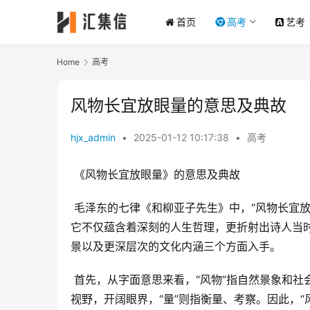
首页
高考
艺考
Home
高考
风物长宜放眼量的意思及典故
hjx_admin
•
2025-01-12 10:17:38
•
高考
 《风物长宜放眼量》的意思及典故
 毛泽东的七律《和柳亚子先生》中，“风物长宜放眼量”一句，历久弥新，成为人们为人处世、观察社会的重要箴言。
它不仅蕴含着深刻的人生哲理，更折射出诗人当
景以及更深层次的文化内涵三个方面入手。
 首先，从字面意思来看，“风物”指自然景象和社会风貌，涵盖了世间万象。“长宜”意为应当长久如此，“放眼”指放开
视野，开阔眼界，“量”则指衡量、考察。因此，