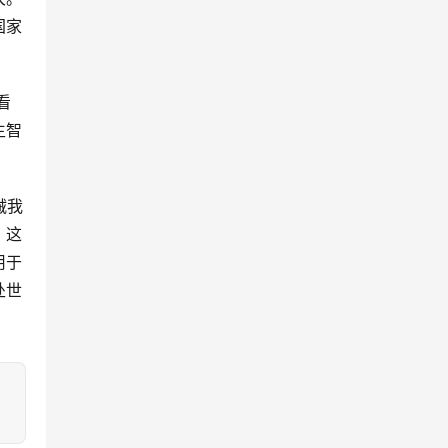
国家
生智
。这
用于
处世
：