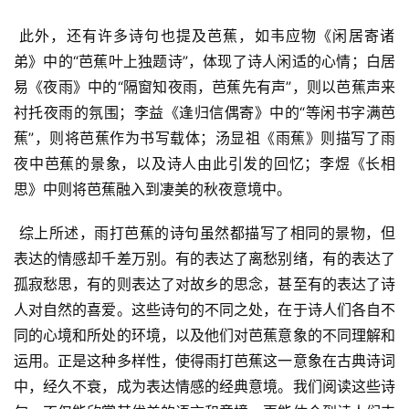
 此外，还有许多诗句也提及芭蕉，如韦应物《闲居寄诸
弟》中的“芭蕉叶上独题诗”，体现了诗人闲适的心情；白居
易《夜雨》中的“隔窗知夜雨，芭蕉先有声”，则以芭蕉声来
衬托夜雨的氛围；李益《逢归信偶寄》中的“等闲书字满芭
蕉”，则将芭蕉作为书写载体；汤显祖《雨蕉》则描写了雨
夜中芭蕉的景象，以及诗人由此引发的回忆；李煜《长相
思》中则将芭蕉融入到凄美的秋夜意境中。
 综上所述，雨打芭蕉的诗句虽然都描写了相同的景物，但
表达的情感却千差万别。有的表达了离愁别绪，有的表达了
孤寂愁思，有的则表达了对故乡的思念，甚至有的表达了诗
人对自然的喜爱。这些诗句的不同之处，在于诗人们各自不
同的心境和所处的环境，以及他们对芭蕉意象的不同理解和
运用。正是这种多样性，使得雨打芭蕉这一意象在古典诗词
中，经久不衰，成为表达情感的经典意境。我们阅读这些诗