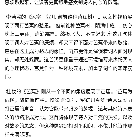
感联系起来，让读者更真切地感受到诗人内心的伤痛。
 李清照的《添字丑奴儿·窗前谁种芭蕉树》则从女性视角展
现了雨打芭蕉的愁思。“窗前谁种芭蕉树，阴满中庭……伤心
枕上三更雨，点滴霖霪。愁损北人，不惯起来听”这几句体
现了词人对芭蕉的厌烦，却又不得不面对芭蕉带来的愁绪。
芭蕉在这里成为愁思的象征，雨声更像是催促着词人面对现
实，却无处躲藏。这首词更侧重于通过环境描写来烘托词人
的心理状态，芭蕉作为一种环境元素，加重了词作的悲凉氛
围。
 杜牧的《芭蕉》则从一个不同的角度展现了芭蕉。“芭蕉为
雨移，故向窗前种。怜渠点滴声，留得归乡梦”诗人喜爱雨
打芭蕉的声音，认为它能带来归乡的梦境，这与其他诗人表
达的愁绪形成对比。这首诗体现了诗人对自然的热爱，以及
对故乡的思念，但这种思念是相对平和的，不像其他诗作那
样充满悲凉。