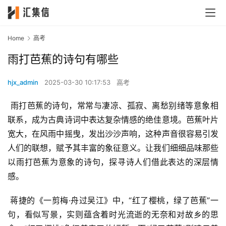
Home
高考
雨打芭蕉的诗句有哪些
hjx_admin
2025-03-30 10:17:53
高考
 雨打芭蕉的诗句，常常与凄凉、孤寂、离愁别绪等意象相
联系，成为古典诗词中表达复杂情感的绝佳意境。芭蕉叶片
宽大，在风雨中摇曳，发出沙沙声响，这种声音很容易引发
人们的联想，赋予其丰富的象征意义。让我们细细品味那些
以雨打芭蕉为意象的诗句，探寻诗人们借此表达的深层情
感。
 蒋捷的《一剪梅·舟过吴江》中，“红了樱桃，绿了芭蕉”一
句，看似写景，实则蕴含着时光流逝的无奈和对故乡的思