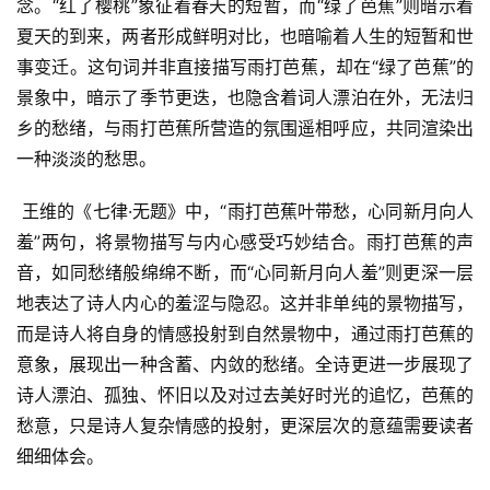
念。“红了樱桃”象征着春天的短暂，而“绿了芭蕉”则暗示着
夏天的到来，两者形成鲜明对比，也暗喻着人生的短暂和世
事变迁。这句词并非直接描写雨打芭蕉，却在“绿了芭蕉”的
景象中，暗示了季节更迭，也隐含着词人漂泊在外，无法归
乡的愁绪，与雨打芭蕉所营造的氛围遥相呼应，共同渲染出
一种淡淡的愁思。
 王维的《七律·无题》中，“雨打芭蕉叶带愁，心同新月向人
羞”两句，将景物描写与内心感受巧妙结合。雨打芭蕉的声
音，如同愁绪般绵绵不断，而“心同新月向人羞”则更深一层
地表达了诗人内心的羞涩与隐忍。这并非单纯的景物描写，
而是诗人将自身的情感投射到自然景物中，通过雨打芭蕉的
意象，展现出一种含蓄、内敛的愁绪。全诗更进一步展现了
诗人漂泊、孤独、怀旧以及对过去美好时光的追忆，芭蕉的
愁意，只是诗人复杂情感的投射，更深层次的意蕴需要读者
细细体会。