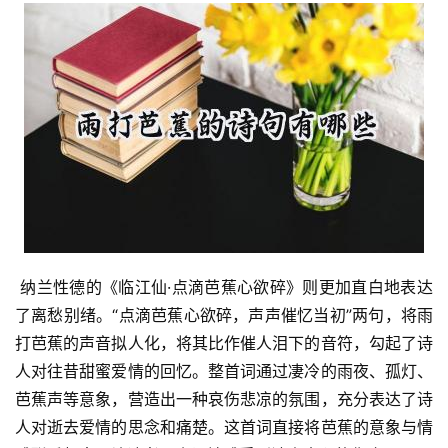
 纳兰性德的《临江仙·点滴芭蕉心欲碎》则更加直白地表达
了离愁别绪。“点滴芭蕉心欲碎，声声催忆当初”两句，将雨
打芭蕉的声音拟人化，将其比作催人泪下的音符，勾起了诗
人对往昔甜蜜爱情的回忆。整首词通过凄冷的雨夜、孤灯、
芭蕉声等意象，营造出一种哀伤悲凉的氛围，充分表达了诗
人对逝去爱情的思念和痛楚。这首词直接将芭蕉的意象与情