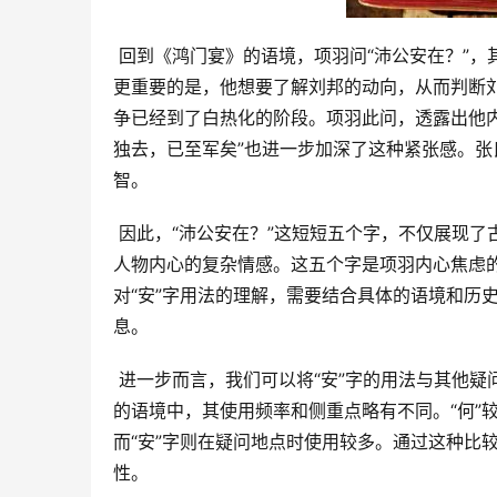
 回到《鸿门宴》的语境，项羽问“沛公安在？”，其背后隐藏着更深层的含义。项羽此时并非仅仅想知道刘邦的方位，
更重要的是，他想要了解刘邦的动向，从而判断
争已经到了白热化的阶段。项羽此问，透露出他
独去，已至军矣”也进一步加深了这种紧张感。
智。
 因此，“沛公安在？”这短短五个字，不仅展现了古汉语的语法特色，更深刻地揭示了《鸿门宴》中紧张的政治氛围和
人物内心的复杂情感。这五个字是项羽内心焦虑
对“安”字用法的理解，需要结合具体的语境和历
息。
 进一步而言，我们可以将“安”字的用法与其他疑问代词进行比较，例如“何”、“奚”。虽然它们都表示疑问，但在具体
的语境中，其使用频率和侧重点略有不同。“何”
而“安”字则在疑问地点时使用较多。通过这种比
性。