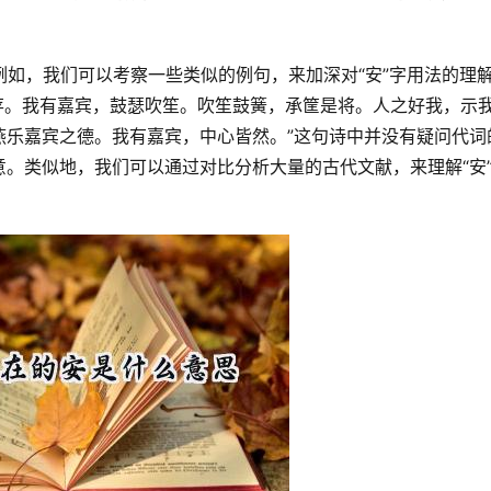
之苹。我有嘉宾，鼓瑟吹笙。吹笙鼓簧，承筐是将。人之好我，示
燕乐嘉宾之德。我有嘉宾，中心皆然。”这句诗中并没有疑问代词
。类似地，我们可以通过对比分析大量的古代文献，来理解“安