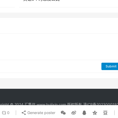
Submit
right © 2024
汇集信
www.huijixin.com 版权所有
滇ICP备202300019
0
Generate poster