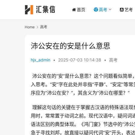
首页
高考
艺考
Home
高考
沛公安在的安是什么意思
hjx_admin
•
2025-07-03 10:14:38
•
高考
 沛公安在的“安”是什么意思？这个问题看似简单，实则蕴含着丰富的古代汉语语法知识和对《鸿门宴》文本解读的深
入思考。“安”字在此处并非指“平静”、“安定”等
序应为“沛公在安？”，其含义为“沛公在哪里？”
 理解这句话的关键在于掌握古汉语的特殊语法现象。文言文中，疑问代词如“谁”、“何”、“奚”、“安”等，当作宾语使
用时，常常置于动词之前。现代汉语中，疑问词通
语法区别的典型体现。《鸿门宴》节选中的“沛公
急于寻找刘邦，故直接以疑问代词“安”开头，表