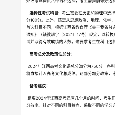
外语考试提供六种语种选择，考生需提前做好选
  选择性考试科目: 
 考生需要在历史和物理中选
分100分。此外，还需从思想政治、地理、化学
首选科目不同，根据江西省教育厅《关于我省普
通知》（赣教规字〔2021〕17号）规定，以
试并取得有效成绩的人数。这要求考生在科目选
  高考总分及政策性加分： 
 2024年江西高考文化课总分满分为750分。各科成绩当年有效。符合条件的考生可以享受政策性优惠加分，加分值
将直接计入高考文化总成绩。这部分加分政策，
  备考建议： 
 距离2024年江西高考还有几个月的时间，考生们应该充分利用这段时间，制定合理的复习计划，查漏补缺，提高学
习效率。针对不同的科目特点，采取不同的学习