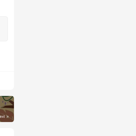
：
ext