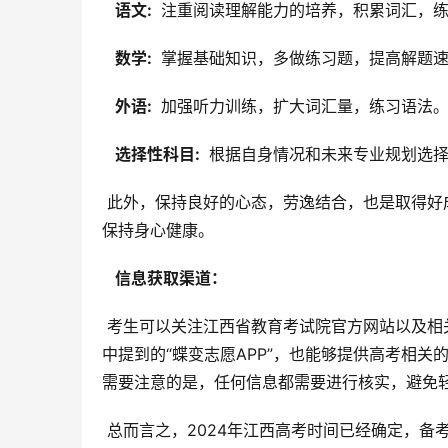
  语文: 
 注重阅读理解能力的培养，积累词汇，
  数学: 
 掌握基础知识，多做练习题，提高解题
  外语: 
 加强听力训练，扩大词汇量，练习语法
  选择性科目: 
 根据自身情况和未来专业规划选
 此外，保持良好的心态，劳逸结合，也是取得好成绩的关键。适度进行体育锻炼和休闲活动，可以缓解学习压力，
保持身心健康。
  信息获取渠道： 
 考生可以关注江西省教育考试院官方网站以及相关媒体平台，获取最新的高考政策和信息。一些教育类APP，例如文
中提到的“蝶变志愿APP”，也能够提供高考相
需要注意的是，任何信息都需要进行核实，避免
 总而言之，2024年江西高考时间已经确定，备考工作刻不容缓。希望所有江西考生都能认真备考，沉着应战，在高