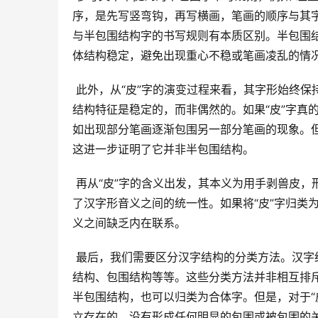
序，是先写竖弯钩，再写横画，笔画的顺序与其
与半包围结构字的书写规则有本质区别。半包围
体结构稳定，避免出现重心不稳或笔画凌乱的情况
 此外，从“皮”字的演变过程来看，其字形始终保持着简洁的形态，没有出现过任何明显的包围结构。这说明“皮”字的
结构特征是稳定的，而非偶然的。如果“皮”字真
如出现部分笔画逐渐包围另一部分笔画的现象。但
这进一步证明了它并非半包围结构。
 再从“皮”字的含义出发，其本义为用手剥兽皮，形象地表现了兽皮的质感和形态。这种含义与字形结构相呼应，体现
了汉字形音义之间的统一性。如果将“皮”字归类
义之间缺乏内在联系。
 最后，我们需要区分汉字结构的分类方法。汉字结构分类的方法有很多种，例如独体字、合体字、上下结构、左右
结构、包围结构等等。这些分类方法并非相互排斥
半包围结构，也可以归类为合体字。但是，对于“
立存在的，没有形成任何明显的包围或被包围的