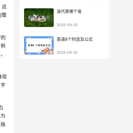
。这
渝代表哪个省
的整
2025-09-25
英语8个时态及公式
，例
2025-09-25
格，
与字
类为
是独