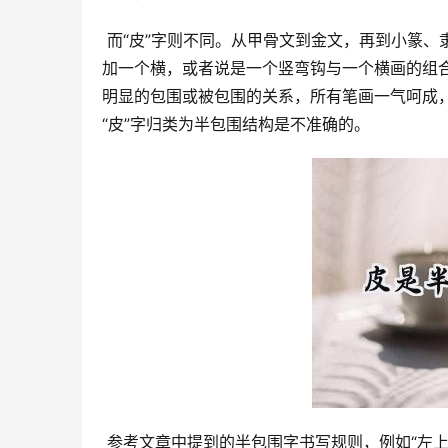
 而“皮”字则不同。从甲骨文到金文，再到小篆、隶书、楷书，“皮”字的字形始终保持相对稳定，其基本形态是竖弯钩
加一个横，或者说是一个竖弯钩与一个横画的组
明显的包围或被包围的关系，所有笔画一气呵成
“皮”字归类为半包围结构是不准确的。
 参考文章中提到的半包围字书写规则，例如“左上包右下”或“右上包左下”，也无法应用于“皮”字。“皮”字的书写顺