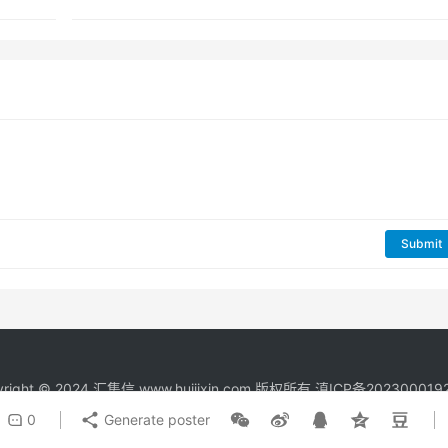
Submit
right © 2024
汇集信
www.huijixin.com 版权所有
滇ICP备202300019
0
Generate poster