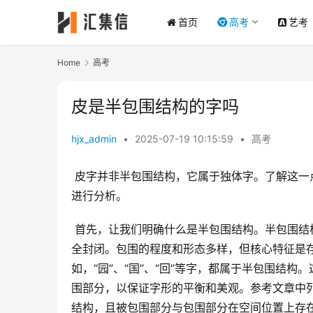
首页
高考
艺考
Home
高考
皮是半包围结构的字吗
hjx_admin
•
2025-07-19 10:15:59
•
高考
 皮字并非半包围结构，它属于独体字。了解这一点，需要从汉字的结构、演变以及皮字本身的含义和用法几个方面
进行分析。
 首先，让我们明确什么是半包围结构。半包围结构的汉字，其字形结构中一部分笔画包围另一部分笔画，但并非完
全封闭。包围的程度和形态多样，但核心特征是存
如，“园”、“国”、“回”等字，都属于半包围结
围部分，以保证字形的平衡和美观。参考文章中列举
结构，且被包围部分与包围部分在空间位置上存