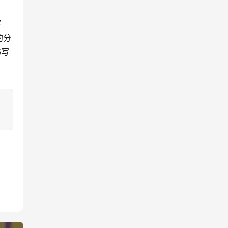
的分
书写
：