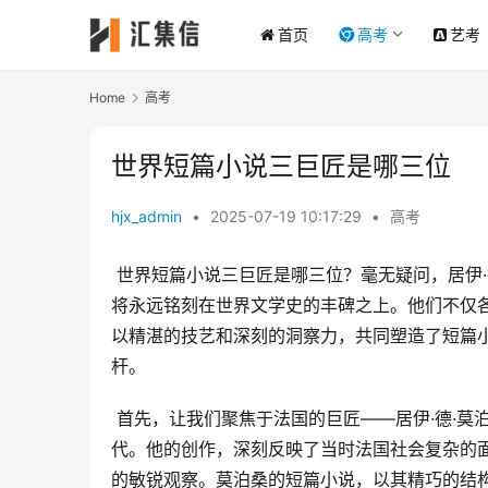
首页
高考
艺考
Home
高考
世界短篇小说三巨匠是哪三位
hjx_admin
•
2025-07-19 10:17:29
•
高考
 世界短篇小说三巨匠是哪三位？毫无疑问，居伊·德·莫泊桑、安东·巴甫洛维奇·契诃夫和欧·亨利这三位大师的名字，
将永远铭刻在世界文学史的丰碑之上。他们不仅
以精湛的技艺和深刻的洞察力，共同塑造了短篇
杆。
 首先，让我们聚焦于法国的巨匠——居伊·德·莫泊桑。莫泊桑生于19世纪后期的法国，恰逢那个动荡而充满变革的时
代。他的创作，深刻反映了当时法国社会复杂的
的敏锐观察。莫泊桑的短篇小说，以其精巧的结