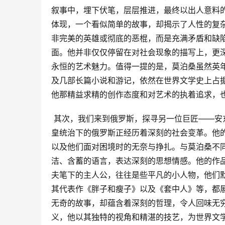
叙事中，埋下伏笔，层层推进，最终以出人意料
体现，一个看似简单的故事，却揭示了人性的复
非完美的英雄或彻底的恶棍，而是充满矛盾和缺
面。他并非仅仅停留在对社会现象的描写上，更
永恒的艺术魅力。值得一提的是，莫泊桑虽然英年
及几部长篇小说和游记，依然在世界文学史上占
他那精益求精的创作态度和对艺术的执着追求，
 其次，我们来到俄罗斯，探寻另一位巨匠——安东·巴甫洛维奇·契诃夫。契诃夫出生于19世纪中期的俄罗斯，那时沙
皇统治下的俄罗斯正经历着深刻的社会变革。他
以及他们面对困境时的无奈与挣扎。与莫泊桑不
洁、含蓄的语言，表达深刻的思想情感。他的作
夫笔下的主人公，往往是些平凡的小人物，他们
其代表作《胖子和瘦子》以及《套中人》等，都
无奇的故事，却蕴含着深刻的哲理，令人回味无
义，他以其独特的视角和精湛的技艺，为世界文