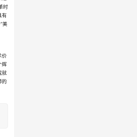
革时
具有
“美
术价
个辉
成就
师的
：