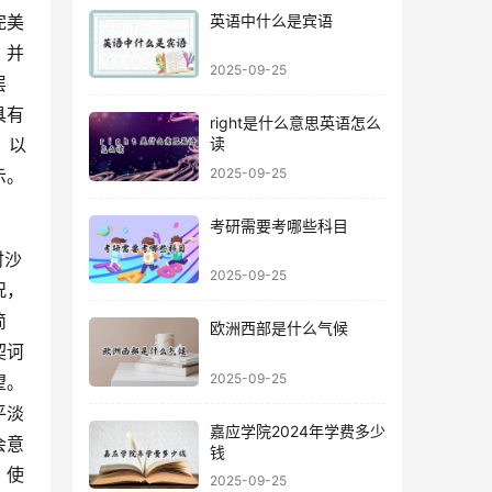
英语中什么是宾语
完美
，并
2025-09-25
层
具有
right是什么意思英语怎么
，以
读
2025-09-25
示。
考研需要考哪些科目
2025-09-25
况，
简
欧洲西部是什么气候
契诃
2025-09-25
望。
平淡
嘉应学院2024年学费多少
会意
钱
，使
2025-09-25