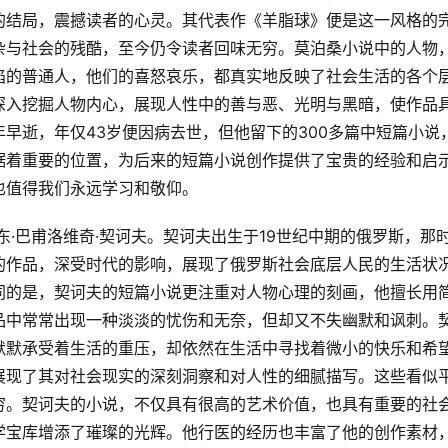
的结局，震撼读者的心灵。其代表作《羊脂球》便是这一风格的
杂与社会的残酷，至今仍令读者回味无穷。莫泊桑小说中的人物
陷的普通人，他们的喜怒哀乐，都真实地反映了社会生活的各个
深入挖掘人物内心，展现人性中的善与恶、光明与黑暗，使作品
早逝，年仅43岁便因病去世，但他留下的300多篇中短篇小说
据着重要的位置，为后来的短篇小说创作提供了宝贵的经验和启
也值得我们永远学习和敬仰。
的作品，深受时代的影响，展现了俄罗斯社会底层人民的生活状
同的是，契诃夫的短篇小说更注重对人物心理的刻画，他擅长用
品中常常出现一种淡淡的忧伤和无奈，但却又不失幽默和讽刺。
默默承受着生活的重压，却依然在生活中寻找着微小的快乐和希
展现了其对社会现实的深刻洞察和对人性的细腻描写。这些看似
穷。契诃夫的小说，不仅具有很高的艺术价值，也具有重要的社
学宝库增添了璀璨的光辉。他行医的经历也丰富了他的创作素材