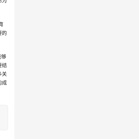
布为
要的
要结
多关
的成
：