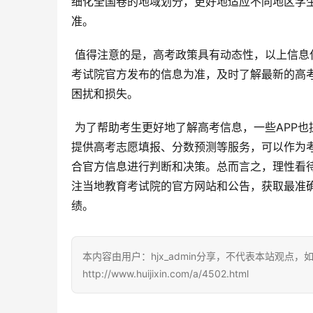
细化全国卷的地域划分，更好地适应不同地区学
准。
 值得注意的是，高考政策具有动态性，以上信息仅供参考，并不代表最终结果。所有考生和家长都必须以当地教育
考试院官方发布的信息为准，及时了解最新的高
困扰和损失。
 为了帮助考生更好地了解高考信息，一些APP也提供了相关服务，例如文中提到的“蝶变志愿APP”。类似的APP能够
提供高考志愿填报、分数预测等服务，可以作为
合官方信息进行判断和决策。总而言之，理性看
注当地教育考试院的官方网站和公告，获取最准
绩。
本内容由用户：hjx_admin分享，不代表本站观点
http://www.huijixin.com/a/4502.html