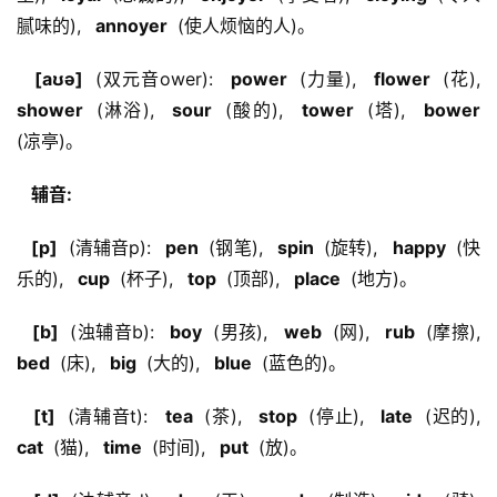
腻味的), 
  annoyer 
 (使人烦恼的人)。
  [aʊə] 
 (双元音ower): 
  power 
 (力量), 
  flower 
 (花), 
shower 
 (淋浴), 
  sour 
 (酸的), 
  tower 
 (塔), 
  bower 
(凉亭)。
  辅音: 
  [p] 
 (清辅音p): 
  pen 
 (钢笔), 
  spin 
 (旋转), 
  happy 
 (快
乐的), 
  cup 
 (杯子), 
  top 
 (顶部), 
  place 
 (地方)。
  [b] 
 (浊辅音b): 
  boy 
 (男孩), 
  web 
 (网), 
  rub 
 (摩擦), 
bed 
 (床), 
  big 
 (大的), 
  blue 
 (蓝色的)。
  [t] 
 (清辅音t): 
  tea 
 (茶), 
  stop 
 (停止), 
  late 
 (迟的), 
cat 
 (猫), 
  time 
 (时间), 
  put 
 (放)。