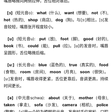
嘴唇略微向两侧拉伸，舌位相对靠后。
  [ɔ] 
 (短元音o): 
  what 
 (什么), 
  want 
 (想要), 
  not 
 (不), 
hot 
 (热的), 
  shop 
 (商店), 
  dog 
 (狗)。与[ɔ:]相比，[ɔ]发
音较短，嘴唇张开程度较小。
  [ʊ] 
 (短元音u): 
  put 
 (放), 
  foot 
 (脚), 
  good 
 (好的), 
book 
 (书), 
  could 
 (能), 
  pull 
 (拉)。[ʊ]的发音时，嘴唇
呈圆形，舌位略微后缩。
  [u:] 
 (长元音u): 
  blue 
 (蓝色的), 
  true 
 (真实的), 
  food 
(食物), 
  room 
 (房间), 
  moon 
 (月亮), 
  soon 
 (很快)。
[u:]发音时，嘴唇收得更紧，舌位更靠后，音调更高，持续
时间更长。
  [ə] 
 (中元音schwa): 
  about 
 (关于), 
  mother 
 (母亲), 
taken 
 (拿走), 
  sofa 
 (沙发), 
  camera 
 (相机), 
  police 
(警察)。[ə]是一个较为模糊的元音，发音时舌位放松，口腔