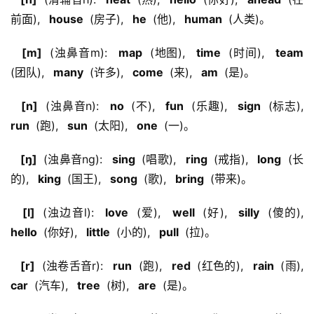
前面), 
  house 
 (房子), 
  he 
 (他), 
  human 
 (人类)。
  [m] 
 (浊鼻音m): 
  map 
 (地图), 
  time 
 (时间), 
  team 
(团队), 
  many 
 (许多), 
  come 
 (来), 
  am 
 (是)。
  [n] 
 (浊鼻音n): 
  no 
 (不), 
  fun 
 (乐趣), 
  sign 
 (标志), 
run 
 (跑), 
  sun 
 (太阳), 
  one 
 (一)。
  [ŋ] 
 (浊鼻音ng): 
  sing 
 (唱歌), 
  ring 
 (戒指), 
  long 
 (长
的), 
  king 
 (国王), 
  song 
 (歌), 
  bring 
 (带来)。
  [l] 
 (浊边音l): 
  love 
 (爱), 
  well 
 (好), 
  silly 
 (傻的), 
hello 
 (你好), 
  little 
 (小的), 
  pull 
 (拉)。
  [r] 
 (浊卷舌音r): 
  run 
 (跑), 
  red 
 (红色的), 
  rain 
 (雨), 
car 
 (汽车), 
  tree 
 (树), 
  are 
 (是)。