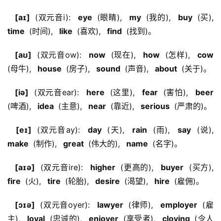
  [aɪ] 
 (双元音i): 
  eye 
 (眼睛), 
  my 
 (我的), 
  buy 
 (买), 
time 
 (时间), 
  like 
 (喜欢), 
  find 
 (找到)。
  [aʊ] 
 (双元音ow): 
  now 
 (现在), 
  how 
 (怎样), 
  cow 
(母牛), 
  house 
 (房子), 
  sound 
 (声音), 
  about 
 (关于)。
  [iə] 
 (双元音ear): 
  here 
 (这里), 
  fear 
 (害怕), 
  beer 
(啤酒), 
  idea 
 (主意), 
  near 
 (靠近), 
  serious 
 (严肃的)。
  [eɪ] 
 (双元音ay): 
  day 
 (天), 
  rain 
 (雨), 
  say 
 (说), 
make 
 (制作), 
  great 
 (伟大的), 
  name 
 (名字)。
  [aɪə] 
 (双元音ire): 
  higher 
 (更高的), 
  buyer 
 (买方), 
fire 
 (火), 
  tire 
 (轮胎), 
  desire 
 (渴望), 
  hire 
 (雇佣)。
  [ɔɪə] 
 (双元音oyer): 
  lawyer 
 (律师), 
  employer 
 (雇
主), 
  loyal 
 (忠诚的), 
  enjoyer 
 (享受者), 
  cloying 
 (令人