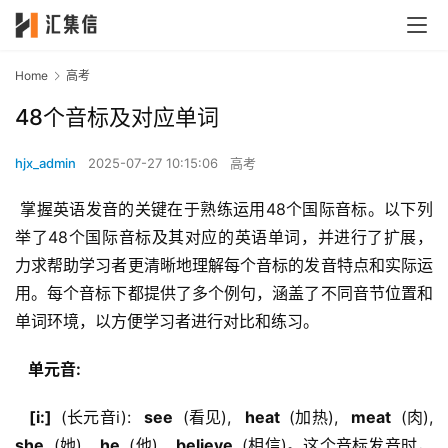
Home
高考
48个音标及对应单词
hjx_admin
2025-07-27 10:15:06
高考
 掌握英语发音的关键在于熟练运用48个国际音标。以下列
举了48个国际音标及其对应的英语单词，并进行了扩展，
力求帮助学习者更清晰地理解每个音标的发音特点和实际运
用。每个音标下都提供了多个例句，涵盖了不同音节位置和
单词环境，以方便学习者进行对比和练习。
  单元音: 
  [i:] 
 (长元音i): 
  see 
 (看见), 
  heat 
 (加热), 
  meat 
 (肉), 
she 
 (她), 
  he 
 (他), 
  believe 
 (相信)。这个音标发音时，