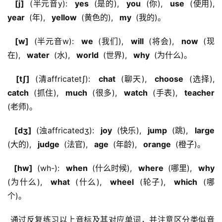
  [j] 
 (半元音y): 
  yes 
 (是的), 
  you 
 (你), 
  use 
 (使用), 
year 
 (年), 
  yellow 
 (黄色的), 
  my 
 (我的)。
  [w] 
 (半元音w): 
  we 
 (我们), 
  will 
 (将会), 
  now 
 (现
在), 
  water 
 (水), 
  world 
 (世界), 
  why 
 (为什么)。
  [tʃ] 
 (清affricatetʃ): 
  chat 
 (聊天), 
  choose 
 (选择), 
catch 
 (抓住), 
  much 
 (很多), 
  watch 
 (手表), 
  teacher 
(老师)。
  [dʒ] 
 (浊affricatedʒ): 
  joy 
 (快乐), 
  jump 
 (跳), 
  large 
(大的), 
  judge 
 (法官), 
  age 
 (年龄), 
  orange 
 (橙子)。
  [hw] 
 (wh-): 
  when 
 (什么时候), 
  where 
 (哪里), 
  why 
(为什么), 
  what 
 (什么), 
  wheel 
 (轮子), 
  which 
 (哪
个)。
 通过反复练习以上音标及其对应单词，并注意区分类似音