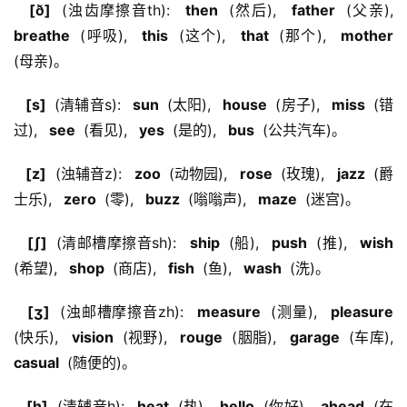
  [ð] 
 (浊齿摩擦音th): 
  then 
 (然后), 
  father 
 (父亲), 
breathe 
 (呼吸), 
  this 
 (这个), 
  that 
 (那个), 
  mother 
(母亲)。
  [s] 
 (清辅音s): 
  sun 
 (太阳), 
  house 
 (房子), 
  miss 
 (错
过), 
  see 
 (看见), 
  yes 
 (是的), 
  bus 
 (公共汽车)。
  [z] 
 (浊辅音z): 
  zoo 
 (动物园), 
  rose 
 (玫瑰), 
  jazz 
 (爵
士乐), 
  zero 
 (零), 
  buzz 
 (嗡嗡声), 
  maze 
 (迷宫)。
  [ʃ] 
 (清邮槽摩擦音sh): 
  ship 
 (船), 
  push 
 (推), 
  wish 
(希望), 
  shop 
 (商店), 
  fish 
 (鱼), 
  wash 
 (洗)。
  [ʒ] 
 (浊邮槽摩擦音zh): 
  measure 
 (测量), 
  pleasure 
(快乐), 
  vision 
 (视野), 
  rouge 
 (胭脂), 
  garage 
 (车库), 
casual 
 (随便的)。
  [h] 
 (清辅音h): 
  heat 
 (热), 
  hello 
 (你好), 
  ahead 
 (在