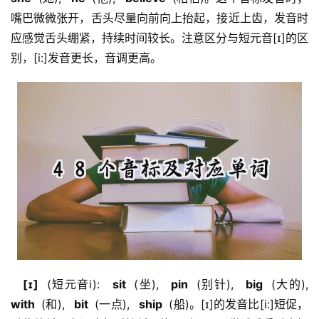
嘴巴微微张开，舌头尽量向前向上抬起，接近上齿，发音时
应感觉舌头绷紧，持续时间较长。注意区分与短元音[ɪ]的区
别，[i:]发音更长，音调更高。
  [ɪ] 
 (短元音i): 
  sit 
 (坐), 
  pin 
 (别针), 
  big 
 (大的), 
with 
 (和), 
  bit 
 (一点), 
  ship 
 (船)。[ɪ]的发音比[i:]短促，