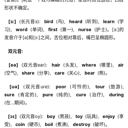
形状不确定。
  [ɜ:] 
 (长元音ɜ): 
  bird 
 (鸟), 
  heard 
 (听到), 
  learn 
 (学
习), 
  word 
 (单词), 
  first 
 (第一), 
  nurse 
 (护士)。[ɜ:]的
发音介于[ə]和[ɔ:]之间，舌位相对靠后，嘴巴呈椭圆形。
  双元音: 
  [eə] 
 (双元音ear): 
  hair 
 (头发), 
  where 
 (哪里), 
  air 
(空气), 
  share 
 (分享), 
  care 
 (关心), 
  bear 
 (熊)。
  [ʊə] 
 (双元音ure): 
  poor 
 (可怜的), 
  tour 
 (旅游), 
sure 
 (肯定的), 
  pure 
 (纯的), 
  cure 
 (治疗), 
  during 
(在…期间)。
  [ɔɪ] 
 (双元音oy): 
  boy 
 (男孩), 
  toy 
 (玩具), 
  enjoy 
 (享
受), 
  coin 
 (硬币), 
  boil 
 (煮沸), 
  destroy 
 (破坏)。