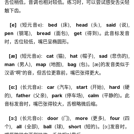
舌位稍低，音调也相对较低。练习时，可以尝试感受舌尖轻
触下齿。
  [e] 
 (短元音e): 
  bed 
 (床), 
  head 
 (头), 
  said 
 (说), 
pen 
 (钢笔), 
  bread 
 (面包), 
  get 
 (得到)。此音标发音
时，舌位较低，嘴巴呈椭圆形。
  [æ] 
 (短元音a): 
  cat 
 (猫), 
  hat 
 (帽子), 
  sad 
 (悲伤的), 
man 
 (男人), 
  map 
 (地图), 
  bag 
 (包)。[æ]的发音类似于
汉语“啊”的音，但舌位更靠前，嘴巴张得更大。
  [ɑ:] 
 (长元音a): 
  car 
 (汽车), 
  start 
 (开始), 
  hard 
 (硬
的), 
  father 
 (父亲), 
  park 
 (停车场), 
  calm 
 (平静的)。此
音标发音时，嘴巴张得较大，舌根略微后缩。
  [ɔ:] 
 (长元音o): 
  door 
 (门), 
  more 
 (更多), 
  four 
 (四
个), 
  all 
 (全部), 
  ball 
 (球), 
  short 
 (短的)。[ɔ:]发音时，