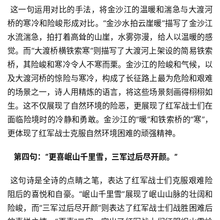
 这一句运用对比的手法，将金沙江的温暖和湍急与大渡河
桥的寒冷和险峻形成对比。“金沙水拍云崖暖”描写了金沙江
水流湍急，拍打着高耸的山崖，水雾弥漫，给人以温暖的感
觉。而“大渡桥横铁索寒”则描写了大渡河上架设的简易铁索
桥，其险峻和寒冷令人不寒而栗。金沙江的险峻和气候，以
及大渡河桥的惊险与寒冷，构成了长征路上最为危险和艰难
的场景之一，诗人用精炼的语言，将这些场景刻画得栩栩如
生。这不仅展现了自然环境的险恶，更展现了红军战士们在
面临险境时的冷静和勇敢。金沙江的“暖”和铁索桥的“寒”，
更体现了红军战士克服自然环境困难的顽强精神。
  第四句：“更喜岷山千里雪，三军过后尽开颜。” 
 这句诗是全诗的点睛之笔，表达了红军战士们克服艰难险
阻后的喜悦和自豪。“岷山千里雪”展现了岷山山脉的壮阔和
险峻，而“三军过后尽开颜”则表达了红军战士们战胜困难后