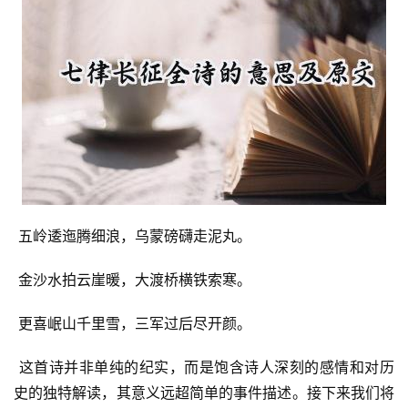
 五岭逶迤腾细浪，乌蒙磅礴走泥丸。
 金沙水拍云崖暖，大渡桥横铁索寒。
 更喜岷山千里雪，三军过后尽开颜。
 这首诗并非单纯的纪实，而是饱含诗人深刻的感情和对历
史的独特解读，其意义远超简单的事件描述。接下来我们将