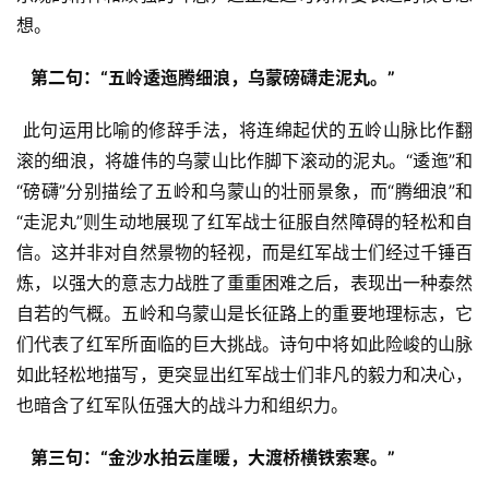
想。
  第二句：“五岭逶迤腾细浪，乌蒙磅礴走泥丸。” 
 此句运用比喻的修辞手法，将连绵起伏的五岭山脉比作翻
滚的细浪，将雄伟的乌蒙山比作脚下滚动的泥丸。“逶迤”和
“磅礴”分别描绘了五岭和乌蒙山的壮丽景象，而“腾细浪”和
“走泥丸”则生动地展现了红军战士征服自然障碍的轻松和自
信。这并非对自然景物的轻视，而是红军战士们经过千锤百
炼，以强大的意志力战胜了重重困难之后，表现出一种泰然
自若的气概。五岭和乌蒙山是长征路上的重要地理标志，它
们代表了红军所面临的巨大挑战。诗句中将如此险峻的山脉
如此轻松地描写，更突显出红军战士们非凡的毅力和决心，
也暗含了红军队伍强大的战斗力和组织力。
  第三句：“金沙水拍云崖暖，大渡桥横铁索寒。” 