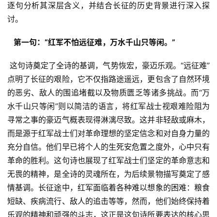
逐句分析其深层含义，并结合长征的历史背景进行深入探
讨。
  第一句：“红军不怕远征难，万水千山只等闲。” 
 这句诗奠定了全诗的基调，气势恢宏，豪迈乐观。“远征难”
点明了长征的艰险，它不仅指路途遥远，更包含了自然环境
的恶劣、敌人的围追堵截以及物质匮乏等诸多挑战。而“万
水千山只等闲”则以简洁的语言，将红军战士视艰难险阻为
寻常之事的豪迈气概表现得淋漓尽致。这并非轻敌或麻木，
而是源于红军战士们对革命理想的坚定信念和对自身力量的
充分自信。他们早已将个人的生死安危置之度外，心中只有
革命的胜利。这句诗也展现了红军战士们坚定的革命意志和
无畏的精神，是全诗的灵魂所在，为后续景物描写奠定了感
情基调。长征途中，红军面临着各种难以想象的困难：粮食
短缺、疾病流行、敌人的追击等等，然而，他们始终保持着
乐观的精神和顽强的斗志，这正是这句诗所要表达的核心思