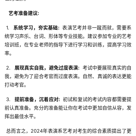
  艺考准备建议: 
 1. 
  系统学习，夯实基础: 
 表演艺考并非一蹴而就，需要系
统学习声乐、台词、形体等专业技能。建议参加专业的艺考
培训班，在专业老师的指导下进行学习和训练，提高学习效
率。
 2. 
  展现真实自我，避免过度表演: 
 考试中要展现真实的自
我，避免为了迎合考官而过度表演。自然、真诚的表达更能
打动考官。
 3. 
  提前准备，沉着应对: 
 初试和复试的考试内容都需要提
前认真准备。充分的准备能让你在考试中更加自信从容，发
挥出最佳水平。
 总而言之，2024年表演系艺考对考生的综合素质提出了更