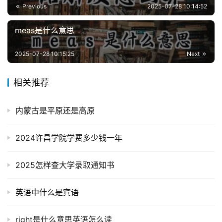
Previous
2025-07-28 10:14:52
meas是什么意思
2025-07-28 10:15:25
Next
相关推荐
内蒙古是平原还是高原
2024许昌学院学费多少钱一年
2025怎样查大学录取通知书
英语中什么是宾语
right是什么意思英语怎么读