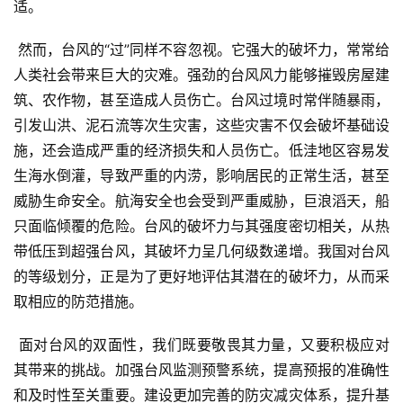
适。
 然而，台风的“过”同样不容忽视。它强大的破坏力，常常给
人类社会带来巨大的灾难。强劲的台风风力能够摧毁房屋建
筑、农作物，甚至造成人员伤亡。台风过境时常伴随暴雨，
引发山洪、泥石流等次生灾害，这些灾害不仅会破坏基础设
施，还会造成严重的经济损失和人员伤亡。低洼地区容易发
生海水倒灌，导致严重的内涝，影响居民的正常生活，甚至
威胁生命安全。航海安全也会受到严重威胁，巨浪滔天，船
只面临倾覆的危险。台风的破坏力与其强度密切相关，从热
带低压到超强台风，其破坏力呈几何级数递增。我国对台风
的等级划分，正是为了更好地评估其潜在的破坏力，从而采
取相应的防范措施。
 面对台风的双面性，我们既要敬畏其力量，又要积极应对
其带来的挑战。加强台风监测预警系统，提高预报的准确性
和及时性至关重要。建设更加完善的防灾减灾体系，提升基