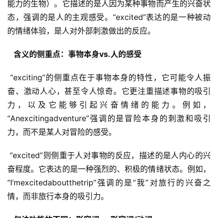
能力的生物）。它描述的是人因为某种事物而产生的兴奋状
态，强调的是人的主观感受。“excited”表达的是一种被动
的情绪体验，是人对外部刺激做出的反应。
  含义的侧重点：事物本身vs.人的感受 
 “exciting”的侧重点在于事物本身的特性，它可能令人振
奋、激动人心，甚至令人惊奇。它更注重描述事物的吸引
力，以及它能够引起兴奋情绪的能力。例如，
“Anexcitingadventure”强调的是冒险本身的刺激和吸引
力，而不是某人对冒险的感受。
 “excited”则侧重于人对事物的反应，描述的是人内心的兴
奋程度。它表达的是一种强烈的、积极的情绪状态。例如，
“I’mexcitedaboutthetrip”强调的是“我”对旅行的兴奋之
情，而非旅行本身的吸引力。