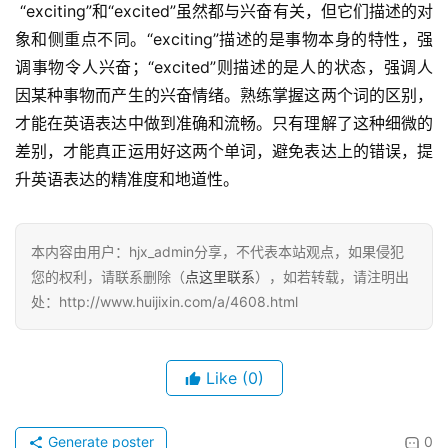
 “exciting”和“excited”虽然都与兴奋有关，但它们描述的对
象和侧重点不同。“exciting”描述的是事物本身的特性，强
调事物令人兴奋；“excited”则描述的是人的状态，强调人
因某种事物而产生的兴奋情绪。熟练掌握这两个词的区别，
才能在英语表达中做到准确和流畅。只有理解了这种细微的
差别，才能真正运用好这两个单词，避免表达上的错误，提
升英语表达的精准度和地道性。
本内容由用户：hjx_admin分享，不代表本站观点，如果侵犯
您的权利，请联系删除（
点这里联系
），如若转载，请注明出
处：http://www.huijixin.com/a/4608.html
Like
(0)
Generate poster
0