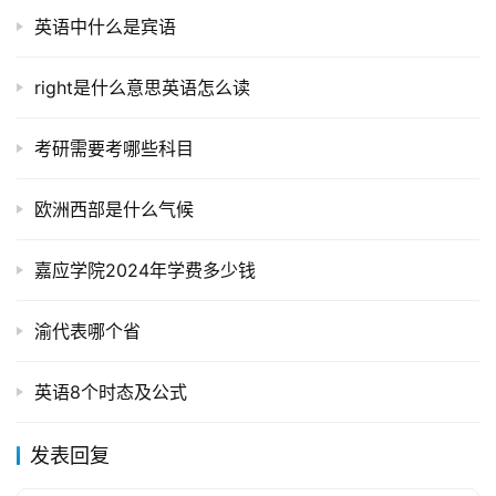
英语中什么是宾语
right是什么意思英语怎么读
考研需要考哪些科目
欧洲西部是什么气候
嘉应学院2024年学费多少钱
渝代表哪个省
英语8个时态及公式
发表回复