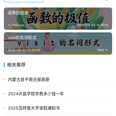
函数的极值
Previous
2025-08-03 10:16:15
visit的名词形式
2025-08-03 10:16:43
Next
相关推荐
内蒙古是平原还是高原
2024许昌学院学费多少钱一年
2025怎样查大学录取通知书