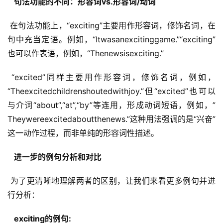
  句法功能的不同：形容词vs.形容词/动词 
 在句法功能上，“exciting”主要用作形容词，修饰名词，在
句中充当定语。例如，“Itwasanexcitinggame.”“exciting”
也可以作表语，例如，“Thenewsisexciting.”
 “excited”同样主要用作形容词，修饰名词，例如，
“Theexcitedchildrenshoutedwithjoy.”但“excited”也可以
与介词“about”,“at”,“by”等连用，形成动词短语，例如，”
Theywereexcitedaboutthenews.”这种用法强调的是“兴奋”
这一动作过程，而非单纯的形容词性描述。
  进一步的例句分析和对比 
 为了更清晰地理解两者的区别，让我们来看更多例句并进
行分析：
  exciting的例句: 