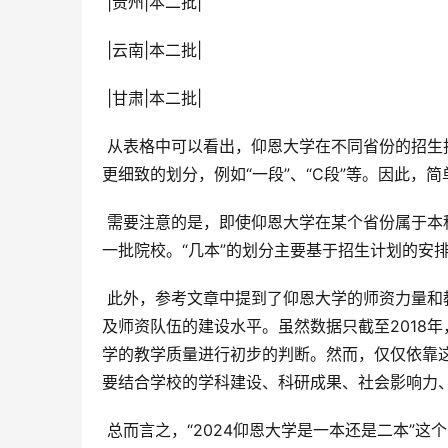
 |贵州|本二批|
 |云南|本二批|
 |甘肃|本二批|
 从表格中可以看出，仰恩大学在不同省份的招生批次存在差异，有些省份是一批，有些省份是二批，甚至可能存在
更细致的划分，例如“一段”、“C段”等。因此，
 需要注意的是，即使仰恩大学在某个省份属于本科二批招生，这并不意味着该校的教学质量或办学水平就低于本科
一批院校。“几本”的划分主要基于招生计划的安
 此外，参考文章中提到了仰恩大学的师资力量和教师职称情况。这从侧面反映了学校在教学和科研方面的投入，以
及师资队伍的建设水平。虽然数据只截至2018
学的教学质量进行初步的判断。然而，仅仅依靠
要结合学校的学科建设、科研成果、社会影响力
 总而言之，“2024仰恩大学是一本还是二本”这个问题的答案取决于你所在的省份和该省的招生计划。不要盲目相信