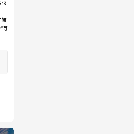
仅仅
勿被
”等
：