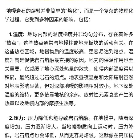
 地幔岩石的熔融并非简单的“熔化”，而是一个复杂的物理化
学过程。它受到多种因素的影响，包括：
  1.温度: 
 地球内部的温度梯度并非均匀分布，存在着许多
“热点”，这些热点通常与地幔柱或地壳板块的活动有关。在
这些热点区域，地幔物质的温度较高，更容易达到熔点。温
度升高是促使岩石熔融最直接的原因。地壳的保温作用也至
关重要，它减缓了地心深处热量的散失，使得内部温度得以
积累，最终超过岩石的熔点。地表昼夜温差和太阳辐射虽然
对地表影响显著，但对深部地幔的影响相对较小。地下深处
温度的维持，更多依靠地核的余热、放射性元素衰变产生的
热量以及地幔内部的摩擦生热等。
  2.压力: 
 压力降低也能导致岩石熔融。在地幔中，随着深
度增加，压力逐渐增大。当地幔物质向上运动时，压力降
低，岩石熔点也会降低，从而更容易熔融。这就像在高压锅