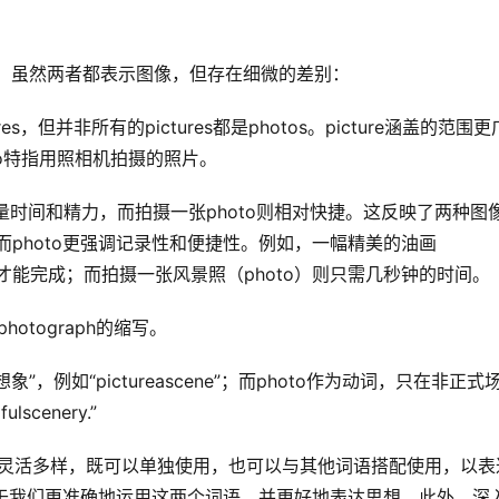
法的关键。虽然两者都表示图像，但存在细微的差别：
res，但并非所有的pictures都是photos。picture涵盖的范围
o特指用照相机拍摄的照片。
费大量时间和精力，而拍摄一张photo则相对快捷。这反映了两种图
，而photo更强调记录性和便捷性。例如，一幅精美的油画
间才能完成；而拍摄一张风景照（photo）则只需几秒钟的时间。
是photograph的缩写。
“想象”，例如“pictureascene”；而photo作为动词，只在非正式
lscenery.”
，有助于我们更准确地运用这两个词语，并更好地表达思想。此外，深