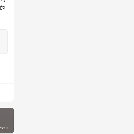
o的
：
ext