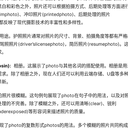
黑白和彩色之外，照片还可以根据拍摄方式、后期处理等方面进
lmphoto)、冲印照片(printedphoto)、后期处理的照片
类方式，都反映了现代摄影技术的丰富性和多样性。
的用途。护照照片通常对照片的尺寸、背景、拍摄角度等都有严格
driver’slicensephoto)，简历照片(resumephoto)。
求。
sin): 
 相册。这展示了photo与其他名词的搭配使用。相册是用
需求。除了相册之外，现在人们还可以利用云端存储、U盘等多
革新。
的照片很模糊。这句例句展现了photo在句子中的用法，以及对
的不完善。除了模糊之外，还可以用清晰(clear)、锐利
(underexposed)等形容词来描述照片的质量。
现了photo的复数形式photos的用法。多个模糊的照片共同构