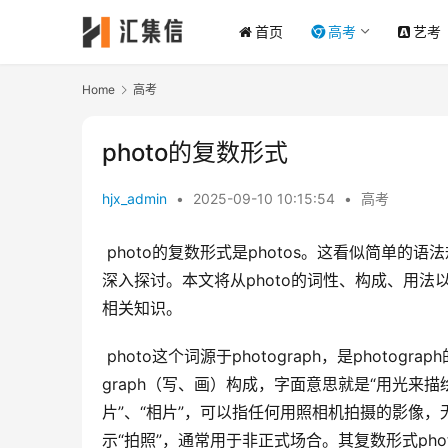
首页
高考
艺考
Home
高考
photo的复数形式
hjx_admin
•
2025-09-10 10:15:54
•
高考
 photo的复数形式是photos。这看似简单的语法规则，实则蕴含着英语词汇演变和使用习惯的诸多细节，值得我们
深入探讨。本文将从photo的词性、构成、用法以及
相关知识。
 photo这个词源于photograph，是photograph的缩写形式。photograph本身是一个合成词，由photo（光）和
graph（写、画）构成，字面意思就是“用光来描
片”、“相片”，可以指任何用照相机拍摄的影像，
示“拍照”，通常用于非正式场合。其复数形式phot