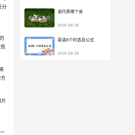
行分
渝代表哪个省
2025-09-25
的
英语8个时态及公式
这些
2025-09-25
来
种方
照片
成一