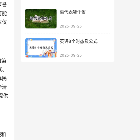
声誉
渝代表哪个省
可能
应仅
2025-09-25
英语8个时态及公式
2025-09-25
式、
择民
华清
提供