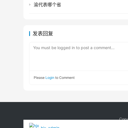
渝代表哪个省
发表回复
You must be logged in to post a comment...
Please
Login
to Comment
Copy
hjx_admin