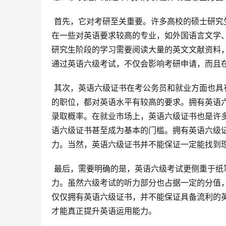
 首先，它对考研至关重要。许多高校的硕士研究生招生简章中，都将英语六级证书作为报考条件或加分项。尤其是
在一些对英语要求较高的专业，如外国语言文学
研究生阶段的学习需要阅读大量的英文文献资料
通过英语六级考试，不仅会影响考研申请，而且
 其次，英语六级证书在考公务员和就业方面也具有显著优势。很多公务员岗位，特别是与国际交流或对外合作相关
的职位，都对英语水平有较高的要求。拥有英语
录取概率。在就业市场上，英语六级证书也是许
语六级证书甚至成为基本的门槛。拥有英语六级
力。当然，英语六级证书并不能保证一定能找到
 最后，需要明确的是，英语六级考试更侧重于纸笔考试的读写能力，并不能完全反映考生的听说能力和实际运用能
力。虽然六级考试的听力部分也占据一定的分值
仅仅拥有英语六级证书，并不能保证具备流利的
才能真正提升英语运用能力。