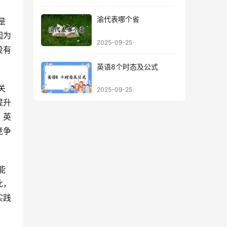
渝代表哪个省
因为
2025-09-25
没有
英语8个时态及公式
2025-09-25
提升
，英
竞争
此，
实践