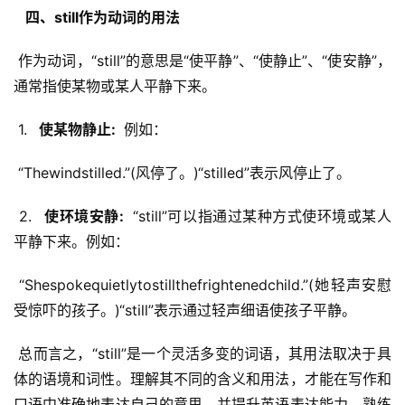
  四、still作为动词的用法 
 作为动词，“still”的意思是“使平静”、“使静止”、“使安静”，
通常指使某物或某人平静下来。
 1. 
  使某物静止: 
 例如：
 “Thewindstilled.”(风停了。)“stilled”表示风停止了。
 2. 
  使环境安静: 
 “still”可以指通过某种方式使环境或某人
平静下来。例如：
 “Shespokequietlytostillthefrightenedchild.”(她轻声安慰
受惊吓的孩子。)“still”表示通过轻声细语使孩子平静。
 总而言之，“still”是一个灵活多变的词语，其用法取决于具
体的语境和词性。理解其不同的含义和用法，才能在写作和
口语中准确地表达自己的意思，并提升英语表达能力。熟练