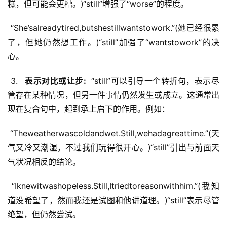
糕，但可能会更糟。)“still”增强了“worse”的程度。
 “She’salreadytired,butshestillwantstowork.”(她已经很累
了，但她仍然想工作。)“still”加强了“wantstowork”的决
心。
 3. 
  表示对比或让步: 
 “still”可以引导一个转折句，表示尽
管存在某种情况，但另一件事情仍然发生或成立。这通常出
现在复合句中，起到承上启下的作用。例如：
 “Theweatherwascoldandwet.Still,wehadagreattime.”(天
气又冷又潮湿，不过我们玩得很开心。)“still”引出与前面天
气状况相反的结论。
 “Iknewitwashopeless.Still,Itriedtoreasonwithhim.”(我知
道没希望了，然而我还是试图和他讲道理。)“still”表示尽管
绝望，但仍然尝试。