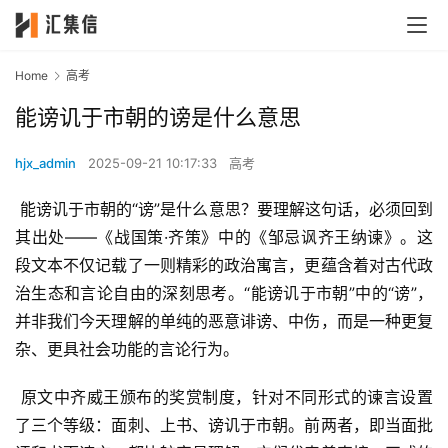
Home
高考
能谤讥于市朝的谤是什么意思
hjx_admin
2025-09-21 10:17:33
高考
 能谤讥于市朝的“谤”是什么意思？要理解这句话，必须回到
其出处——《战国策·齐策》中的《邹忌讽齐王纳谏》。这
段文本不仅记载了一则精彩的政治寓言，更蕴含着对古代政
治生态和言论自由的深刻思考。“能谤讥于市朝”中的“谤”，
并非我们今天理解的单纯的恶意诽谤、中伤，而是一种更复
杂、更具社会功能的言论行为。
 原文中齐威王颁布的奖赏制度，针对不同形式的谏言设置
了三个等级：面刺、上书、谤讥于市朝。前两者，即当面批