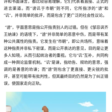
评和书面谏言，都比较容易理解，它们代表着直接、正式的
进言渠道。而“谤讥于市朝”则不同，它所指涉的“谤”和
“讥”，并非简单的批评，而是包含了更广泛的社会性议论。
 “谤”，字面意思是指公开指责别人的过错。但在《邹忌讽齐
王纳谏》的语境下，“谤”并非简单的恶意中伤，而是带有某
种公共属性的指责。它发生在“市朝”，即公共场所，意味着
这种指责并非私下密谋，而是公开表达的意见，目的是让更
多人知晓，从而引起统治者的重视。它与“讥”互补，共同构
成一种舆论监督机制。“讥”是谏，指劝告、规劝的意思，强
调的是善意的劝谏；而“谤”则包含了更直接、更尖锐的批
评，甚至可能带有批判性，但其最终目的仍然是为了纠正错
误，使国家走向正轨。