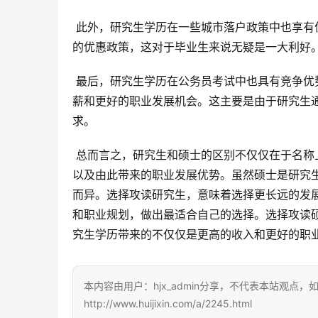
 此外，研究生学历在一些城市落户政策中也享有优惠。许多城市为了吸引人才，会为研究生提供落户、购房等方面
的优惠政策，这对于毕业生来说无疑是一大利好
 最后，研究生学历在公务员考试中也具有竞争优势。拥有研究生学历的考生在公务员考试中通常能够获得更高的起
薪和更好的职业发展机会。这主要是由于研究生
求。
 总而言之，研究生和硕士的区别不仅仅在于名称上的细微差别，更在于其所代表的教育层次、培养目标、学术水平
以及由此带来的职业发展优势。虽然硕士是研究
而异。选择攻读研究生，意味着选择更长远的发
和职业规划，做出最适合自己的选择。选择攻读
究生学历带来的不仅仅是更高的收入和更好的职
本内容由用户：hjx_admin分享，不代表本站观点
http://www.huijixin.com/a/2245.html