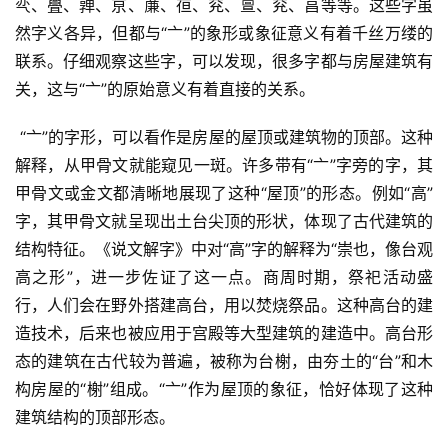
亪、亹、亸、亰、亷、亱、兖、亶、兖、亯等等。这些字虽
然字义各异，但都与“亠”的象形或象征意义有着千丝万缕的
联系。仔细观察这些字，可以发现，很多字都与房屋建筑有
关，这与“亠”的原始意义有着直接的关系。
 “亠”的字形，可以看作是房屋的屋顶或建筑物的顶部。这种
解释，从甲骨文就能窥见一斑。许多带有“亠”字旁的字，其
甲骨文或金文都清晰地展现了这种“屋顶”的形态。例如“高”
字，其甲骨文就呈现出土台尖顶的形状，体现了古代建筑的
结构特征。《说文解字》中对“高”字的解释为“崇也，像台观
高之形”，进一步佐证了这一点。商周时期，祭祀活动盛
行，人们会在野外搭建高台，用以焚烧祭品。这种高台的建
造技术，后来也被应用于宫殿等大型建筑的建造中。高台形
态的建筑在古代较为普遍，被称为台榭，由夯土的“台”和木
构房屋的“榭”组成。“亠”作为屋顶的象征，恰好体现了这种
建筑结构的顶部形态。