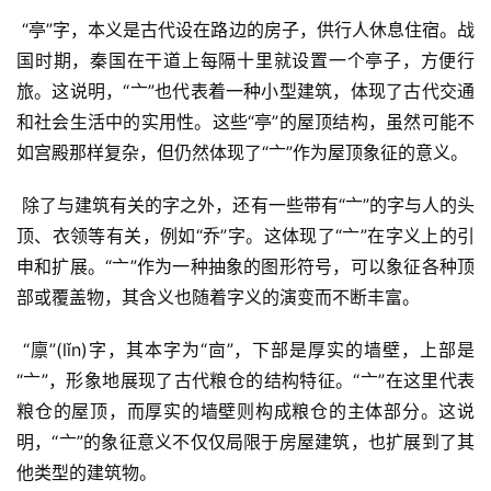
 “亭”字，本义是古代设在路边的房子，供行人休息住宿。战
国时期，秦国在干道上每隔十里就设置一个亭子，方便行
旅。这说明，“亠”也代表着一种小型建筑，体现了古代交通
和社会生活中的实用性。这些“亭”的屋顶结构，虽然可能不
如宫殿那样复杂，但仍然体现了“亠”作为屋顶象征的意义。
 除了与建筑有关的字之外，还有一些带有“亠”的字与人的头
顶、衣领等有关，例如“乔”字。这体现了“亠”在字义上的引
申和扩展。“亠”作为一种抽象的图形符号，可以象征各种顶
部或覆盖物，其含义也随着字义的演变而不断丰富。
 “廪”(lǐn)字，其本字为“㐭”，下部是厚实的墙壁，上部是
“亠”，形象地展现了古代粮仓的结构特征。“亠”在这里代表
粮仓的屋顶，而厚实的墙壁则构成粮仓的主体部分。这说
明，“亠”的象征意义不仅仅局限于房屋建筑，也扩展到了其
他类型的建筑物。