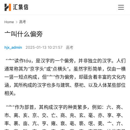
Home
高考
亠叫什么偏旁
hjx_admin
2025-01-13 10:21:57
高考
 “亠”读作tóu，是汉字的一个偏旁，并非独立的汉字。人们
通常称其为“京字头”或“点横头”。虽然字形简单，仅由一横
一竖一短点构成，但“亠”作为偏旁，却蕴含着丰富的文化内
涵，其所构成的汉字也多与建筑、祭祀、以及人体某些部位
相关。
 “亠”作为部首，其构成汉字的种类繁多，例如：六、亮、
市、离、亥、京、交、亡、商、充、玄、毫、亦、享、亭、
率、裹、亩、亢、亨、雍、衰、亳、亵、氓、亴、亠、亣、