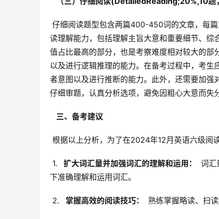
  （三）仔细阅读(DetailedReading;20%,10
 仔细阅读题型包含两篇400-450词的文章，每篇文章后有5个选择题（单选题）。此题型考察考生在不同层面上的阅
读理解能力，包括理解主旨大意和重要细节、综
值占比最高的部分，也是考察难度相对较大的部
以及进行逻辑推理的能力。在备考过程中，考生
者意图以及进行推断的能力。此外，还需要加强
仔细审题，认真分析选项，避免因粗心大意而失
  三、备考建议 
 根据以上分析，为了在2024年12月英语六
 1. 
  扩大词汇量并加强词汇的理解和运用： 
 词
下准确理解和运用词汇。
 2. 
  掌握高效的阅读技巧： 
 熟练掌握略读、扫