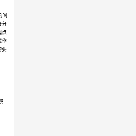
分分
观点
握作
需要
境