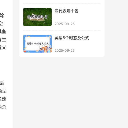
渝代表哪个省
空
2025-09-25
具备
英语8个时态及公式
考生
近义
2025-09-25
题型
快速
纳总