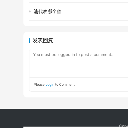
渝代表哪个省
发表回复
You must be logged in to post a comment...
Please
Login
to Comment
Copy