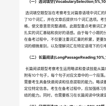
  （一）选词填空(VocabularySelection;5%
 选词填空题型旨在考察考生对篇章语境中词汇的理解和运用能力。题型设计为：一篇250-300词的文章，其中删除
了10个词汇，并在文章后提供15个词汇选项。考
格，使文章意思完整通顺。此题型重点考察词汇
扎实的词汇基础和良好的语感。由于每个小题的
在备考过程中，不仅要注重词汇量的积累，更要
词的细微差别，以及理解词汇在特定语境下的引
  （二）长篇阅读(LongPassageReading;10
 长篇阅读题型考察考生运用略读和查读技能从篇章中获取信息的能力。文章长度约为1200词。题型设计为：文章后
附有10个句子，每个句子对应文章中的一个段落
需要考生具备快速阅读和信息提取的能力。略读
定位特定信息。考生在备考过程中，应加强练习
结的能力。同时，也需要练习在长篇阅读中快速