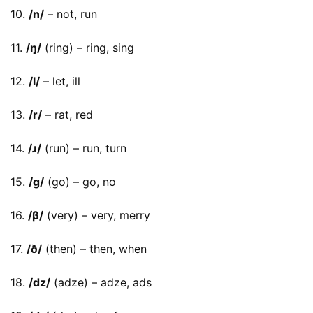
10. 
/n/
 – not, run
11. 
/ŋ/
 (ring) – ring, sing
12. 
/l/
 – let, ill
13. 
/r/
 – rat, red
14. 
/ɹ/
 (run) – run, turn
15. 
/ɡ/
 (go) – go, no
16. 
/β/
 (very) – very, merry
17. 
/ð/
 (then) – then, when
18. 
/dz/
 (adze) – adze, ads