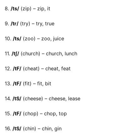
8. 
/ts/
 (zip) – zip, it
9. 
/tr/
 (try) – try, true
10. 
/ts/
 (zoo) – zoo, juice
11. 
/t∫/
 (church) – church, lunch
12. 
/tF/
 (cheat) – cheat, feat
13. 
/tF/
 (fit) – fit, bit
14. 
/tS/
 (cheese) – cheese, lease
15. 
/tF/
 (chop) – chop, top
16. 
/tS/
 (chin) – chin, gin