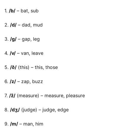
1. 
/b/
 – bat, sub
2. 
/d/
 – dad, mud
3. 
/g/
 – gap, leg
4. 
/v/
 – van, leave
5. 
/ð/
 (this) – this, those
6. 
/z/
 – zap, buzz
7. 
/ž/
 (measure) – measure, pleasure
8. 
/dʒ/
 (judge) – judge, edge
9. 
/m/
 – man, him