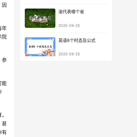
，因
渝代表哪个省
2025-09-25
每年
术院
英语8个时态及公式
2025-09-25
。参
可能
作
算，
，甚
你有